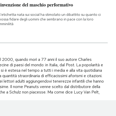
’invenzione del maschio performativo
'etichetta nata sui social ha stimolato un dibattito su quanto ci
 possa fidare degli uomini che sembrano in pace con la loro
mminilità
il 2000, quando morì a 77 anni il suo autore Charles
ecine di paesi del mondo: in Italia, dal Post. La popolarità e
si è estesa nel tempo a tutti i media e alla vita quotidiana
quantità straordinaria di efficacissimi aforismi e citazioni.
ei lettori adulti aggiungendovi tenerezze infantili che hanno
ime. Il nome Peanuts venne scelto dal distributore della
to che a Schulz non piacesse. Ma come dice Lucy Van Pelt,