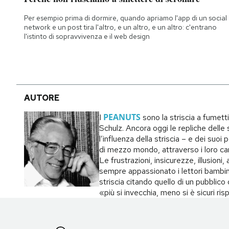
Notifiche mobile
Per esempio prima di dormire, quando apriamo l'app di un social
Regala il Post
network e un post tira l'altro, e un altro, e un altro: c'entrano
Hai bisogno di aiuto?
l'istinto di sopravvivenza e il web design
Esci
AUTORE
PEANUTS
I
sono la striscia a fumett
Schulz. Ancora oggi le repliche delle s
l’influenza della striscia – e dei suo
di mezzo mondo, attraverso i loro carat
Le frustrazioni, insicurezze, illusion
sempre appassionato i lettori bambin
striscia citando quello di un pubblic
«più si invecchia, meno si è sicuri ri