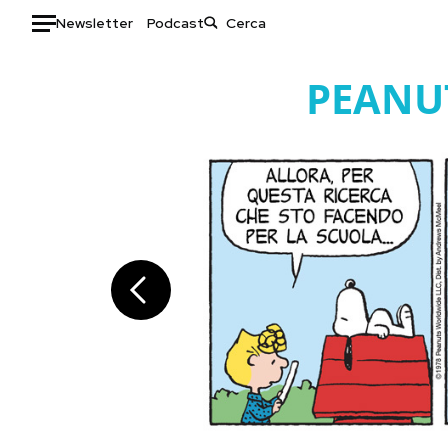
Newsletter
Podcast
Auto
PEANU
HOME
Italia
Moda
Mondo
Libri
Politica
Consumismi
Tecnologia
Storie/Idee
Internet
Ok Boomer!
Scienza
Media
Cultura
Europa
Economia
Altrecose
Sport
Mondiali calcio 2026