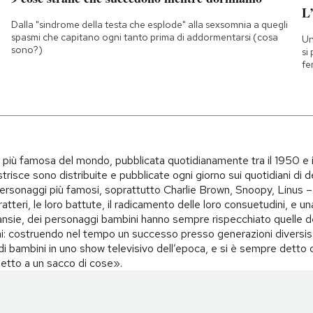
L
Dalla "sindrome della testa che esplode" alla sexsomnia a quegli
spasmi che capitano ogni tanto prima di addormentarsi (cosa
Un
sono?)
si
fe
i più famosa del mondo, pubblicata quotidianamente tra il 1950 e 
trisce sono distribuite e pubblicate ogni giorno sui quotidiani di d
i personaggi più famosi, soprattutto Charlie Brown, Snoopy, Linus – 
teri, le loro battute, il radicamento delle loro consuetudini, e una 
i, ansie, dei personaggi bambini hanno sempre rispecchiato quelle d
i: costruendo nel tempo un successo presso generazioni diversiss
o di bambini in uno show televisivo dell’epoca, e si è sempre det
spetto a un sacco di cose».