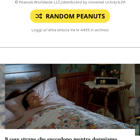
© Peanuts Worldwide LLC/distributed by Universal Uclick/ILPA
RANDOM PEANUTS
Leggi un'altra striscia tra le
4455
in archivio
9 cose strane che succedono mentre dormiamo