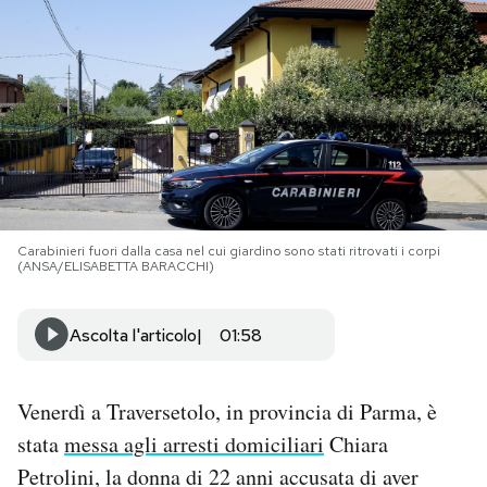
PODCAST
NEWSLETTER
I MIEI PREFERITI
Carabinieri fuori dalla casa nel cui giardino sono stati ritrovati i corpi
SHOP
(ANSA/ELISABETTA BARACCHI)
CALENDARIO
Ascolta l'articolo
01:58
AREA PERSONALE
Venerdì a Traversetolo, in provincia di Parma, è
stata
messa agli arresti domiciliari
Chiara
Area Personale
Petrolini, la donna di 22 anni accusata di aver
Newsletter