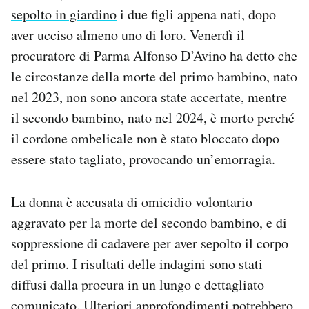
Notifiche mobile
sepolto in giardino
i due figli appena nati, dopo
Regala il Post
aver ucciso almeno uno di loro. Venerdì il
Hai bisogno di aiuto?
procuratore di Parma Alfonso D’Avino ha detto che
Esci
le circostanze della morte del primo bambino, nato
nel 2023, non sono ancora state accertate, mentre
il secondo bambino, nato nel 2024, è morto perché
il cordone ombelicale non è stato bloccato dopo
essere stato tagliato, provocando un’emorragia.
La donna è accusata di omicidio volontario
aggravato per la morte del secondo bambino, e di
soppressione di cadavere per aver sepolto il corpo
del primo. I risultati delle indagini sono stati
diffusi dalla procura in un lungo e dettagliato
comunicato
. Ulteriori approfondimenti potrebbero