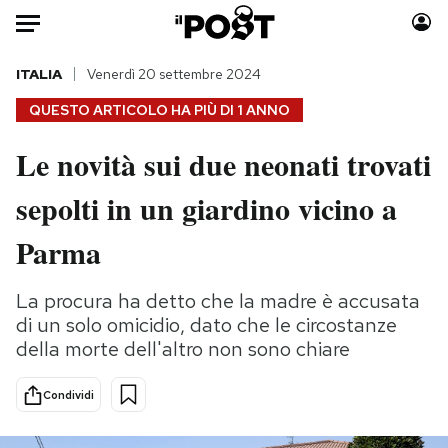
Auto
ITALIA
Venerdì 20 settembre 2024
QUESTO ARTICOLO HA PIÙ DI
1 ANNO
HOME
Le novità sui due neonati trovati
Italia
Moda
sepolti in un giardino vicino a
Mondo
Libri
Politica
Consumismi
Parma
Tecnologia
Storie/Idee
Internet
Ok Boomer!
La procura ha detto che la madre è accusata
Scienza
Media
di un solo omicidio, dato che le circostanze
Cultura
Europa
della morte dell'altro non sono chiare
Economia
Altrecose
Condividi
Sport
Mondiali calcio 2026