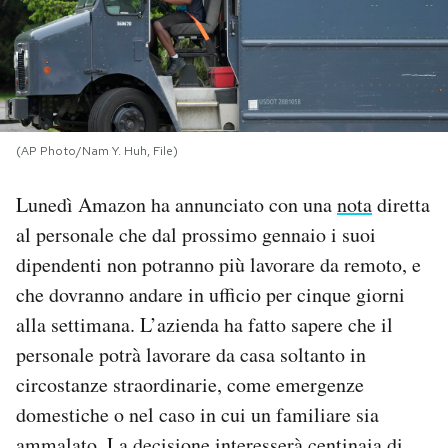
PODCAST
NEWSLETTER
(AP Photo/Nam Y. Huh, File)
I MIEI PREFERITI
Lunedì Amazon ha annunciato con una
nota
diretta
al personale che dal prossimo gennaio i suoi
SHOP
dipendenti non potranno più lavorare da remoto, e
che dovranno andare in ufficio per cinque giorni
CALENDARIO
alla settimana. L’azienda ha fatto sapere che il
personale potrà lavorare da casa soltanto in
AREA PERSONALE
circostanze straordinarie, come emergenze
domestiche o nel caso in cui un familiare sia
Area Personale
Newsletter
ammalato. La decisione interesserà centinaia di