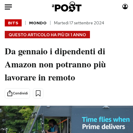
Auto
BITS
MONDO
Martedì 17 settembre 2024
QUESTO ARTICOLO HA PIÙ DI
1 ANNO
HOME
Da gennaio i dipendenti di
Italia
Moda
Mondo
Libri
Amazon non potranno più
Politica
Consumismi
lavorare in remoto
Tecnologia
Storie/Idee
Internet
Ok Boomer!
Scienza
Media
Condividi
Cultura
Europa
Economia
Altrecose
Sport
Mondiali calcio 2026