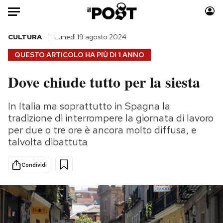
Auto
CULTURA
Lunedì 19 agosto 2024
QUESTO ARTICOLO HA PIÙ DI
1 ANNO
HOME
Dove chiude tutto per la siesta
Italia
Moda
Mondo
Libri
In Italia ma soprattutto in Spagna la
Politica
Consumismi
tradizione di interrompere la giornata di lavoro
Tecnologia
Storie/Idee
per due o tre ore è ancora molto diffusa, e
talvolta dibattuta
Internet
Ok Boomer!
Scienza
Media
Condividi
Cultura
Europa
Economia
Altrecose
Sport
Mondiali calcio 2026