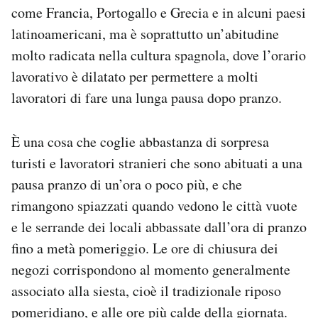
come Francia, Portogallo e Grecia e in alcuni paesi
Notifiche mobile
Regala il Post
latinoamericani, ma è soprattutto un’abitudine
Hai bisogno di aiuto?
molto radicata nella cultura spagnola, dove l’orario
Esci
lavorativo è dilatato per permettere a molti
lavoratori di fare una lunga pausa dopo pranzo.
È una cosa che coglie abbastanza di sorpresa
turisti e lavoratori stranieri che sono abituati a una
pausa pranzo di un’ora o poco più, e che
rimangono spiazzati quando vedono le città vuote
e le serrande dei locali abbassate dall’ora di pranzo
fino a metà pomeriggio. Le ore di chiusura dei
negozi corrispondono al momento generalmente
associato alla siesta, cioè il tradizionale riposo
pomeridiano, e alle ore più calde della giornata.