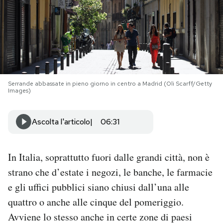
PODCAST
NEWSLETTER
Serrande abbassate in pieno giorno in centro a Madrid (Oli Scarff/Getty
I MIEI PREFERITI
Images)
SHOP
Ascolta l'articolo
06:31
CALENDARIO
In Italia, soprattutto fuori dalle grandi città, non è
strano che d’estate i negozi, le banche, le farmacie
AREA PERSONALE
e gli uffici pubblici siano chiusi dall’una alle
quattro o anche alle cinque del pomeriggio.
Area Personale
Avviene lo stesso anche in certe zone di paesi
Newsletter