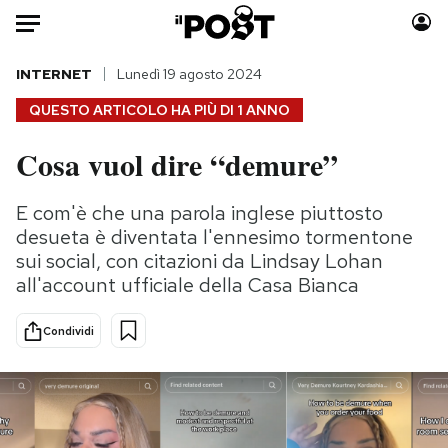
Auto
INTERNET
Lunedì 19 agosto 2024
QUESTO ARTICOLO HA PIÙ DI
1 ANNO
HOME
Cosa vuol dire “demure”
Italia
Moda
Mondo
Libri
E com'è che una parola inglese piuttosto
Politica
Consumismi
desueta è diventata l'ennesimo tormentone
Tecnologia
Storie/Idee
sui social, con citazioni da Lindsay Lohan
all'account ufficiale della Casa Bianca
Internet
Ok Boomer!
Scienza
Media
Condividi
Cultura
Europa
Economia
Altrecose
Sport
Mondiali calcio 2026