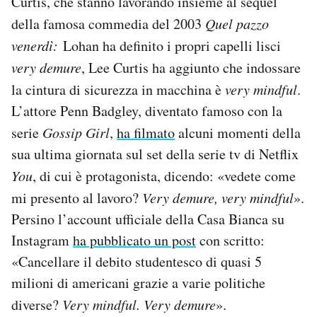
Curtis, che stanno lavorando insieme al sequel
Notifiche mobile
della famosa commedia del 2003
Quel pazzo
Regala il Post
venerdì:
Lohan ha definito i propri capelli lisci
Hai bisogno di aiuto?
very demure
, Lee Curtis ha aggiunto che indossare
Esci
la cintura di sicurezza in macchina è
very mindful
.
L’attore Penn Badgley, diventato famoso con la
serie
Gossip Girl
,
ha filmato
alcuni momenti della
sua ultima giornata sul set della serie tv di Netflix
You
, di cui è protagonista, dicendo: «vedete come
mi presento al lavoro?
Very demure, very mindful
».
Persino l’account ufficiale della Casa Bianca su
Instagram
ha pubblicato un post
con scritto:
«Cancellare il debito studentesco di quasi 5
milioni di americani grazie a varie politiche
diverse?
Very mindful. Very demure
».