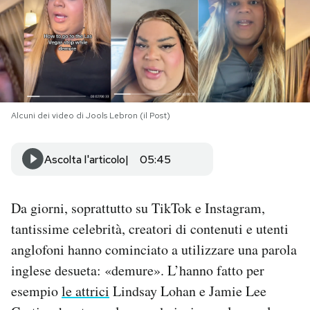
PODCAST
NEWSLETTER
Alcuni dei video di Jools Lebron (il Post)
I MIEI PREFERITI
Ascolta l'articolo
05:45
SHOP
Da giorni, soprattutto su TikTok e Instagram,
CALENDARIO
tantissime celebrità, creatori di contenuti e utenti
anglofoni hanno cominciato a utilizzare una parola
AREA PERSONALE
inglese desueta: «demure». L’hanno fatto per
Area Personale
esempio
le attrici
Lindsay Lohan e Jamie Lee
Newsletter