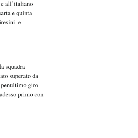
e all’italiano
uarta e quinta
resini, e
la squadra
tato superato da
l penultimo giro
è adesso primo con