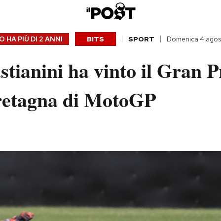
 HA PIÙ DI
2 ANNI
BITS
SPORT
Domenica 4 ago
tianini ha vinto il Gran P
etagna di MotoGP