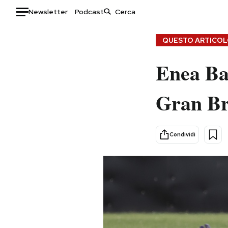
Newsletter
Podcast
Auto
QUESTO ARTICOLO
HOME
Enea Bas
Italia
Moda
Gran Br
Mondo
Libri
Politica
Consumismi
Tecnologia
Storie/Idee
Condividi
Internet
Ok Boomer!
Scienza
Media
Cultura
Europa
Economia
Altrecose
Sport
Mondiali calcio 2026