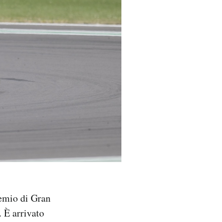
remio di Gran
. È arrivato