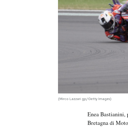
PODCAST
NEWSLETTER
I MIEI PREFERITI
SHOP
CALENDARIO
(Mirco Lazzari gp/Getty Images)
AREA PERSONALE
Enea Bastianini, 
Area Personale
Bretagna di MotoG
Newsletter