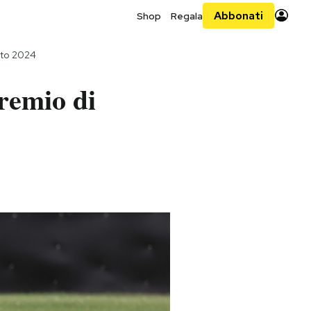
Abbonati
Shop
Regala
sto 2024
remio di