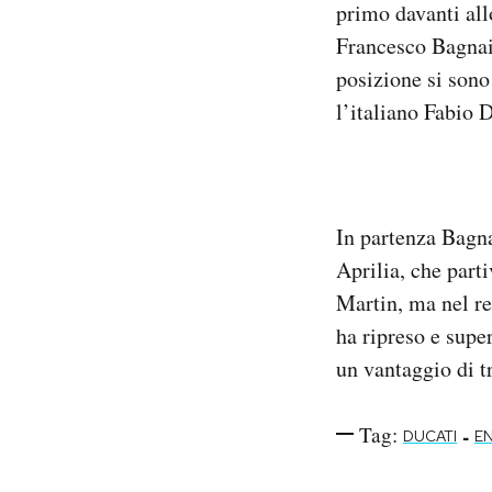
primo davanti all
Notifiche mobile
Francesco Bagnaia
Regala il Post
posizione si sono
Hai bisogno di aiuto?
Esci
l’italiano Fabio 
In partenza Bagna
Aprilia, che parti
Martin, ma nel re
ha ripreso e supe
un vantaggio di t
Tag:
-
DUCATI
EN