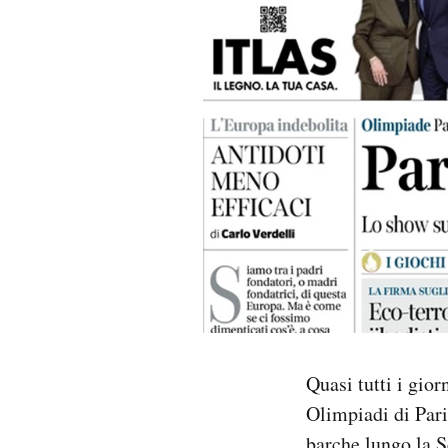
PODCAST
NEWSLETTER
I MIEI PREFERITI
SHOP
CALENDARIO
AREA PERSONALE
Quasi tutti i gio
Olimpiadi di Parig
Area Personale
Newsletter
barche lungo la S