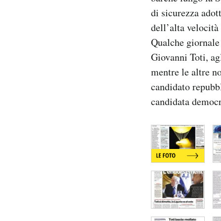
Notifiche mobile
di sicurezza adot
Regala il Post
dell’alta velocità
Hai bisogno di aiuto?
Qualche giornale 
Esci
Giovanni Toti, ag
mentre le altre no
candidato repubbl
candidata democr