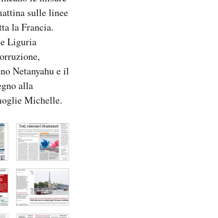
attina sulle linee
tta la Francia.
ne Liguria
corruzione,
iano Netanyahu e il
egno alla
moglie Michelle.