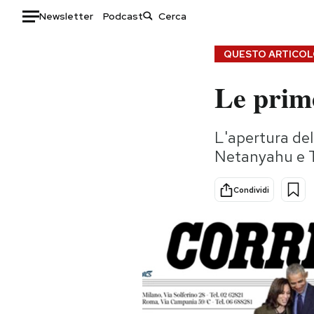
Newsletter
Podcast
Auto
QUESTO ARTICOLO
Le prime
HOME
Italia
Moda
L'apertura delle
Mondo
Libri
Netanyahu e 
Politica
Consumismi
Tecnologia
Storie/Idee
Condividi
Internet
Ok Boomer!
Scienza
Media
Cultura
Europa
Economia
Altrecose
Sport
Mondiali calcio 2026