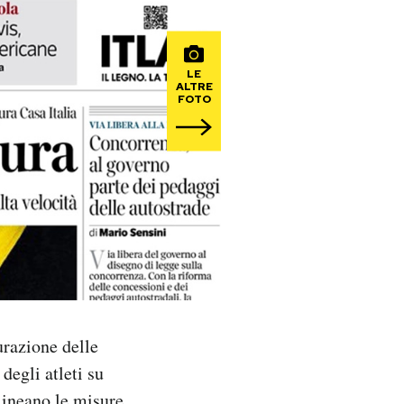
LE
ALTRE
FOTO
urazione delle
 degli atleti su
olineano le misure