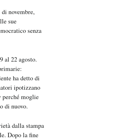
i di novembre,
lle sue
Democratico senza
9 al 22 agosto.
primarie:
dente ha detto di
tatori ipotizzano
dy perché moglie
o di nuovo.
rietà dalla stampa
le. Dopo la fine