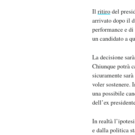
Notifiche mobile
Il
ritiro
del presid
Regala il Post
arrivato dopo il d
Hai bisogno di aiuto?
performance e d
Esci
un candidato a qu
La decisione sarà
Chiunque potrà ca
sicuramente sarà 
voler sostenere. 
una possibile can
dell’ex president
In realtà l’ipotes
e dalla politica 