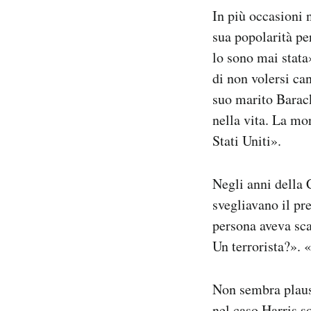
In più occasioni 
sua popolarità pe
lo sono mai stata
di non volersi ca
suo marito Bara
nella vita. La mor
Stati Uniti».
Negli anni della 
svegliavano il pr
persona aveva sca
Un terrorista?». 
Non sembra plaus
nel caso Harris s