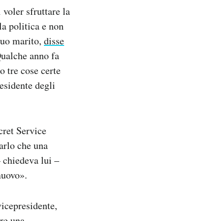
voler sfruttare la
la politica e non
suo marito,
disse
Qualche anno fa
no tre cose certe
residente degli
cret Service
arlo che una
 chiedeva lui –
nuovo».
icepresidente,
are una