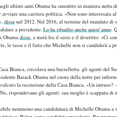
negli ultimi anni Obama ha smentito in maniera netta di 
r avviare una carriera politica. «Non sono interessata al
»,
disse
nel 2012. Nel 2016, al termine del mandato di 
ndidare a presidente.
Lo ha ribadito anche quest’anno
. 
ck Obama
disse
, a metà fra il serio e il divertito: «Ci so
te, le tasse e il fatto che Michelle non si candiderà a p
Casa Bianca, circolava una barzelletta: gli agenti del Se
esidente Barack Obama nel cuore della notte per inform
valcato la recinzione della Casa Bianca. «Un intruso? –
«No, rispondevano gli agenti: sua moglie è scappata di 
ibile nemmeno una candidatura di Michelle Obama a v
ostituisca Biden come candidata presidente. Per prepar