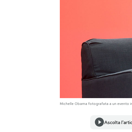
PODCAST
NEWSLETTER
I MIEI PREFERITI
SHOP
CALENDARIO
Michelle Obama fotografata a un evento i
AREA PERSONALE
Area Personale
Ascolta l'arti
Newsletter