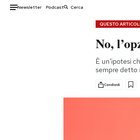
Newsletter
Podcast
Auto
QUESTO ARTICOLO
No, l’op
HOME
Italia
Moda
È un'ipotesi ch
Mondo
Libri
sempre detto
Politica
Consumismi
Tecnologia
Storie/Idee
Condividi
Internet
Ok Boomer!
Scienza
Media
Cultura
Europa
Economia
Altrecose
Sport
Mondiali calcio 2026