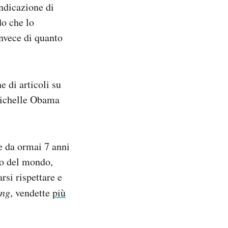
ndicazione di
do che lo
invece di quanto
e di articoli su
 Michelle Obama
e da ormai 7 anni
to del mondo,
rsi rispettare e
ng
, vendette
più