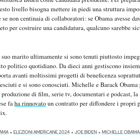
esto livello bisogna mettere in piedi una struttura impo
 se non centinaia di collaboratori: se Obama avesse dav
eto per costruire una candidatura, qualcuno sarebbe s
suo marito ultimamente si sono tenuti piuttosto impeg
tito politico quotidiano. Da dieci anni gestiscono insi
orta avanti moltissimi progetti di beneficenza soprattut
resciuti e si sono conosciuti. Michelle e Barack Obama 
 produzione di film, serie tv, documentari e podcast, l
ese fa
ha rinnovato
un contratto per diffondere i propri p
ix.
-
-
-
AMA
ELEZIONI AMERICANE 2024
JOE BIDEN
MICHELLE OBAMA