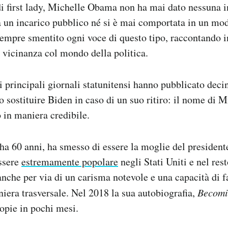
di first lady, Michelle Obama non ha mai dato nessuna i
a un incarico pubblico né si è mai comportata in un mo
sempre smentito ogni voce di questo tipo, raccontando 
a vicinanza col mondo della politica.
i principali giornali statunitensi hanno pubblicato decin
o sostituire Biden in caso di un suo ritiro: il nome di
 in maniera credibile.
a 60 anni, ha smesso di essere la moglie del president
ssere
estremamente popolare
negli Stati Uniti e nel res
anche per via di un carisma notevole e una capacità di fa
iera trasversale. Nel 2018 la sua autobiografia,
Becomi
opie in pochi mesi.