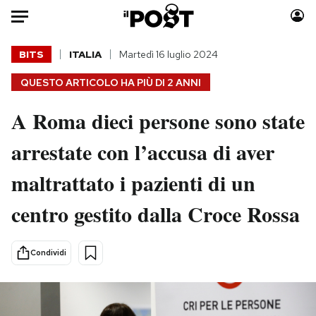
Auto
BITS
ITALIA
Martedì 16 luglio 2024
QUESTO ARTICOLO HA PIÙ DI
2 ANNI
HOME
A Roma dieci persone sono state
Italia
Moda
Mondo
Libri
arrestate con l’accusa di aver
Politica
Consumismi
maltrattato i pazienti di un
Tecnologia
Storie/Idee
Internet
Ok Boomer!
centro gestito dalla Croce Rossa
Scienza
Media
Cultura
Europa
Condividi
Economia
Altrecose
Sport
Mondiali calcio 2026