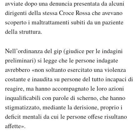
avviate dopo una denuncia presentata da alcuni
Notifiche mobile
dirigenti della stessa Croce Rossa che avevano
Regala il Post
scoperto i maltrattamenti subiti da un paziente
Hai bisogno di aiuto?
Esci
della struttura.
Nell’ordinanza del gip (giudice per le indagini
preliminari) si legge che le persone indagate
avrebbero «non soltanto esercitato una violenza
costante e inaudita su persone del tutto incapaci di
reagire, ma hanno accompagnato le loro azioni
inqualificabili con parole di scherno, che hanno
stigmatizzato, mediante la derisione, proprio i
deficit mentali da cui le persone offese risultano
affette».