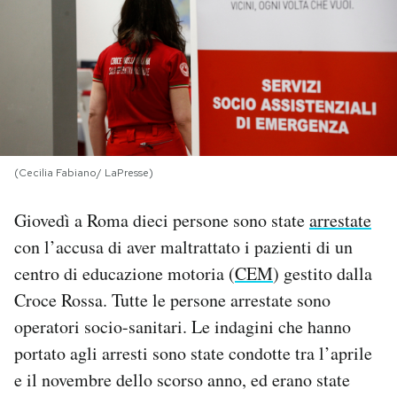
PODCAST
NEWSLETTER
I MIEI PREFERITI
(Cecilia Fabiano/ LaPresse)
SHOP
Giovedì a Roma dieci persone sono state
arrestate
con l’accusa di aver maltrattato i pazienti di un
CALENDARIO
centro di educazione motoria (
CEM
) gestito dalla
Croce Rossa. Tutte le persone arrestate sono
operatori socio-sanitari. Le indagini che hanno
AREA PERSONALE
portato agli arresti sono state condotte tra l’aprile
Area Personale
e il novembre dello scorso anno, ed erano state
Newsletter