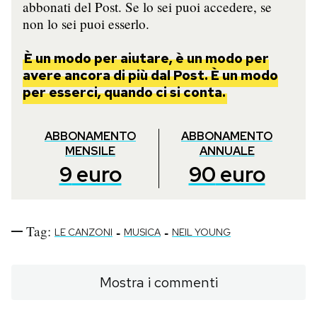
abbonati del Post. Se lo sei puoi accedere, se
non lo sei puoi esserlo.
È un modo per aiutare, è un modo per
avere ancora di più dal Post. È un modo
per esserci, quando ci si conta.
ABBONAMENTO
ABBONAMENTO
MENSILE
ANNUALE
9
euro
90
euro
Tag:
-
-
LE CANZONI
MUSICA
NEIL YOUNG
Mostra i commenti