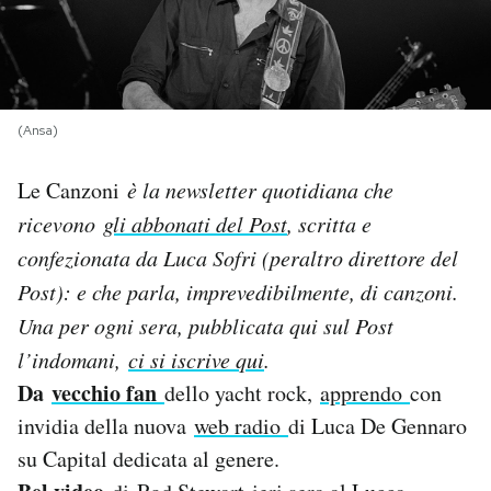
PODCAST
NEWSLETTER
(Ansa)
Le Canzoni
è la newsletter quotidiana che
I MIEI PREFERITI
ricevono
gli abbonati del Post
, scritta e
confezionata da Luca Sofri (peraltro direttore del
SHOP
Post): e che parla, imprevedibilmente, di canzoni.
Una per og
ni sera, pubblicata qui sul Post
CALENDARIO
l’indomani,
ci si iscrive qui
.
Da
vecchio fan
dello yacht rock,
apprendo
con
AREA PERSONALE
invidia della nuova
web radio
di Luca De Gennaro
Area Personale
su Capital dedicata al genere.
Newsletter