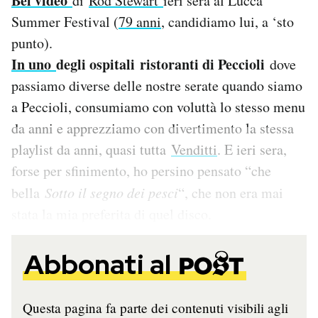
Bel video
di
Rod Stewart
ieri sera al Lucca
Notifiche mobile
Summer Festival (
79 anni
, candidiamo lui, a ‘sto
Regala il Post
punto).
Hai bisogno di aiuto?
In uno
degli ospitali ristoranti di Peccioli
dove
Esci
passiamo diverse delle nostre serate quando siamo
a Peccioli, consumiamo con voluttà lo stesso menu
da anni e apprezziamo con divertimento la stessa
playlist da anni, quasi tutta
Venditti
. E ieri sera,
forse per sfinimento, ho persino pensato “che
bella
Sotto il segno dei pesci
“, che non era mai
stata la mia preferita di quel disco.
Abbonati al
Questa pagina fa parte dei contenuti visibili agli