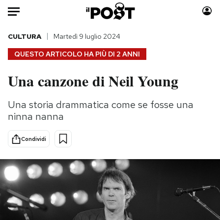
Auto
CULTURA
Martedì 9 luglio 2024
QUESTO ARTICOLO HA PIÙ DI
2 ANNI
HOME
Una canzone di Neil Young
Italia
Moda
Mondo
Libri
Una storia drammatica come se fosse una
Politica
Consumismi
ninna nanna
Tecnologia
Storie/Idee
Internet
Ok Boomer!
Condividi
Scienza
Media
Cultura
Europa
Economia
Altrecose
Sport
Mondiali calcio 2026