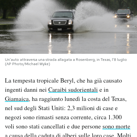
PODCAST
NEWSLETTER
I MIEI PREFERITI
Un'auto attraversa una strada allagata a Rosenberg, in Texas, l'8 luglio
(AP Photo/Michael Wyke)
SHOP
La tempesta tropicale Beryl, che ha già causato
ingenti danni nei
Caraibi sudorientali
e in
CALENDARIO
Giamaica
, ha raggiunto lunedì la costa del Texas,
nel sud degli Stati Uniti: 2,3 milioni di case e
AREA PERSONALE
negozi sono rimasti senza corrente, circa 1.300
voli sono stati cancellati e due persone
sono morte
Area Personale
Newsletter
a causa della caduta di alberi sulle loro case. Molti