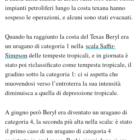
Notifiche mobile
impianti petroliferi lungo la costa texana hanno
Regala il Post
sospeso le operazioni, e alcuni sono stati evacuati.
Hai bisogno di aiuto?
Esci
Quando ha raggiunto la costa del Texas Beryl era
un uragano di categoria 1 nella
scala Saffir-
Simpson
delle tempeste tropicali, e in giornata è
stato poi riclassificato come tempesta tropicale, il
gradino sotto la categoria 1: ci si aspetta che
muovendosi verso l’entroterra la sua intensità
diminuisca a quella di depressione tropicale.
A giugno però Beryl era diventato un uragano di
categoria 4, la seconda più alta nella scala: è stato
il primo caso di un uragano di categoria 4