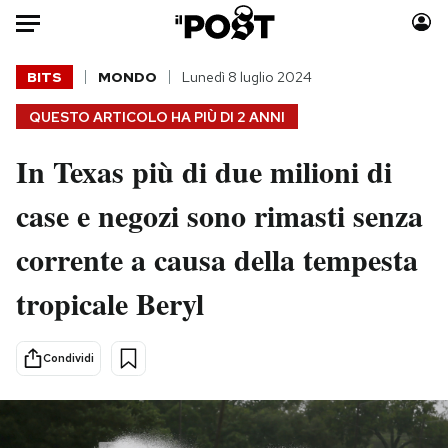
Auto
BITS
MONDO
Lunedì 8 luglio 2024
QUESTO ARTICOLO HA PIÙ DI
2 ANNI
HOME
In Texas più di due milioni di
Italia
Moda
Mondo
Libri
case e negozi sono rimasti senza
Politica
Consumismi
corrente a causa della tempesta
Tecnologia
Storie/Idee
Internet
Ok Boomer!
tropicale Beryl
Scienza
Media
Cultura
Europa
Condividi
Economia
Altrecose
Sport
Mondiali calcio 2026