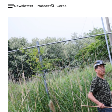
Newsletter
Podcast
Auto
HOME
Italia
Moda
Mondo
Libri
Politica
Consumismi
Tecnologia
Storie/Idee
Internet
Ok Boomer!
Scienza
Media
Cultura
Europa
Economia
Altrecose
Sport
Mondiali calcio 2026