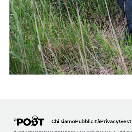
PODCAST
NEWSLETTER
I MIEI PREFERITI
SHOP
CALENDARIO
AREA PERSONALE
Chi siamo
Pubblicità
Privacy
Gesti
Area Personale
Newsletter