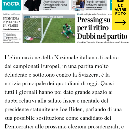
LE
ALTRE
PODCAST
FOTO
NEWSLETTER
I MIEI PREFERITI
L’eliminazione della Nazionale italiana di calcio
dai campionati Europei, in una partita molto
SHOP
deludente e sottotono contro la Svizzera, è la
notizia principale dei quotidiani di oggi. Quasi
CALENDARIO
tutti i giornali hanno poi dato grande spazio ai
dubbi relativi alla salute fisica e mentale del
AREA PERSONALE
presidente statunitense Joe Biden, parlando di una
sua possibile sostituzione come candidato dei
Area Personale
Democratici alle prossime elezioni presidenziali, e
Newsletter