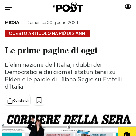
Auto
MEDIA
Domenica 30 giugno 2024
QUESTO ARTICOLO HA PIÙ DI
2 ANNI
HOME
Le prime pagine di oggi
Italia
Moda
Mondo
Libri
L'eliminazione dell'Italia, i dubbi dei
Politica
Consumismi
Democratici e dei giornali statunitensi su
Tecnologia
Storie/Idee
Biden e le parole di Liliana Segre su Fratelli
d'Italia
Internet
Ok Boomer!
Scienza
Media
Condividi
Cultura
Europa
Economia
Altrecose
Sport
Mondiali calcio 2026