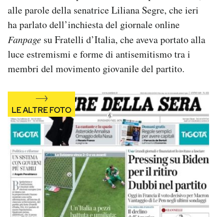
Notifiche mobile
alle parole della senatrice Liliana Segre, che ieri
Regala il Post
ha parlato dell’inchiesta del giornale online
Hai bisogno di aiuto?
Fanpage
su Fratelli d’Italia, che aveva portato alla
Esci
luce estremismi e forme di antisemitismo tra i
membri del movimento giovanile del partito.