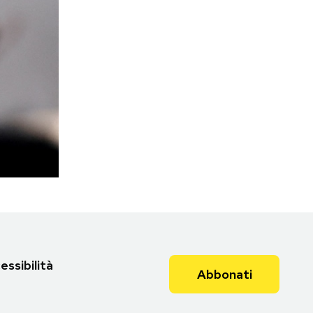
essibilità
Abbonati