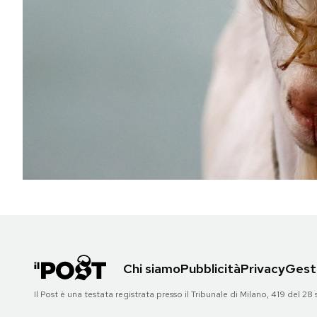
PODCAST
NEWSLETTER
I MIEI PREFERITI
SHOP
CALENDARIO
AREA PERSONALE
Chi siamo
Pubblicità
Privacy
Gesti
Area Personale
Il Post è una testata registrata presso il Tribunale di Milano, 419 del
Newsletter