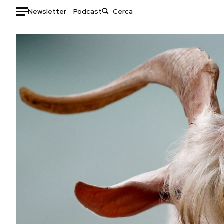
Newsletter
Podcast
Auto
HOME
Italia
Moda
Mondo
Libri
Politica
Consumismi
Tecnologia
Storie/Idee
Internet
Ok Boomer!
Scienza
Media
Cultura
Europa
Economia
Altrecose
Sport
Mondiali calcio 2026