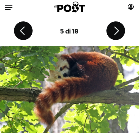
Auto
14 di 18
10 di 18
16 di 18
17 di 18
18 di 18
12 di 18
13 di 18
15 di 18
11 di 18
4 di 18
6 di 18
7 di 18
8 di 18
9 di 18
2 di 18
3 di 18
5 di 18
1 di 18
HOME
Italia
Moda
Mondo
Libri
Politica
Consumismi
Tecnologia
Storie/Idee
Internet
Ok Boomer!
Scienza
Media
Cultura
Europa
Economia
Altrecose
Sport
Mondiali calcio 2026
Weekly Beasts
Weekly Beasts