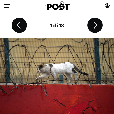
Auto
14 di 18
10 di 18
16 di 18
17 di 18
18 di 18
12 di 18
13 di 18
15 di 18
11 di 18
4 di 18
6 di 18
7 di 18
8 di 18
9 di 18
2 di 18
3 di 18
5 di 18
1 di 18
HOME
Italia
Moda
Mondo
Libri
Politica
Consumismi
Tecnologia
Storie/Idee
Internet
Ok Boomer!
Scienza
Media
Cultura
Europa
Economia
Altrecose
Sport
Mondiali calcio 2026
Weekly Beasts
Weekly Beasts