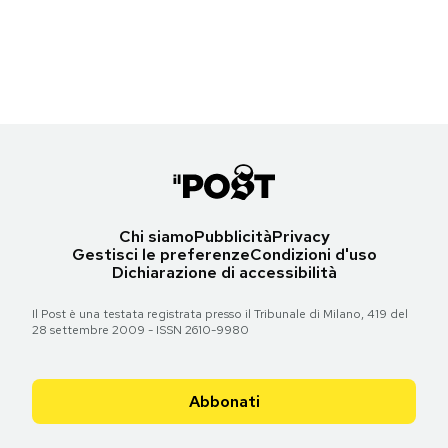
L'attrice Brooke Shields (59) ai Tony Awards, New York, 16 giugno
Notifiche mobile
(Dimitrios Kambouris/Getty Images)
Regala il Post
Hai bisogno di aiuto?
Torna all'articolo
Esci
Chi siamo
Pubblicità
Privacy
Gestisci le preferenze
Condizioni d'uso
Dichiarazione di accessibilità
Il Post è una testata registrata presso il Tribunale di Milano, 419 del
28 settembre 2009 - ISSN 2610-9980
Abbonati