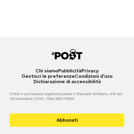
L'attrice Brooke Shields (59) ai Tony Awards, New York, 16 giugno
Notifiche mobile
(Dimitrios Kambouris/Getty Images)
Regala il Post
Hai bisogno di aiuto?
Torna all'articolo
Esci
Chi siamo
Pubblicità
Privacy
Gestisci le preferenze
Condizioni d'uso
Dichiarazione di accessibilità
Il Post è una testata registrata presso il Tribunale di Milano, 419 del
28 settembre 2009 - ISSN 2610-9980
Abbonati