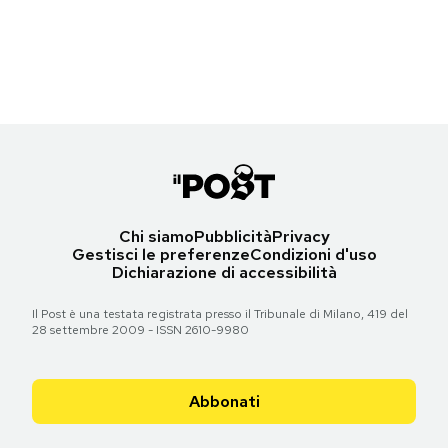
L'attrice Brooke Shields (59) ai Tony Awards, New York, 16 giugno
Notifiche mobile
(Dimitrios Kambouris/Getty Images)
Regala il Post
Hai bisogno di aiuto?
Torna all'articolo
Esci
Chi siamo
Pubblicità
Privacy
Gestisci le preferenze
Condizioni d'uso
Dichiarazione di accessibilità
Il Post è una testata registrata presso il Tribunale di Milano, 419 del
28 settembre 2009 - ISSN 2610-9980
Abbonati