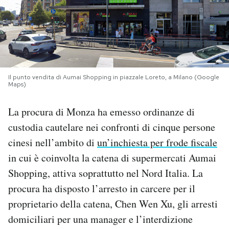
PODCAST
NEWSLETTER
Il punto vendita di Aumai Shopping in piazzale Loreto, a Milano (Google
Maps)
I MIEI PREFERITI
La procura di Monza ha emesso ordinanze di
SHOP
custodia cautelare nei confronti di cinque persone
cinesi nell’ambito di
un’inchiesta per frode fiscale
CALENDARIO
in cui è coinvolta la catena di supermercati Aumai
Shopping, attiva soprattutto nel Nord Italia. La
procura ha disposto l’arresto in carcere per il
AREA PERSONALE
proprietario della catena, Chen Wen Xu, gli arresti
Area Personale
domiciliari per una manager e l’interdizione
Newsletter