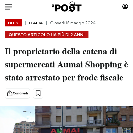
Auto
BITS
ITALIA
Giovedì 16 maggio 2024
QUESTO ARTICOLO HA PIÙ DI
2 ANNI
HOME
Il proprietario della catena di
Italia
Moda
Mondo
Libri
supermercati Aumai Shopping è
Politica
Consumismi
stato arrestato per frode fiscale
Tecnologia
Storie/Idee
Internet
Ok Boomer!
Scienza
Media
Condividi
Cultura
Europa
Economia
Altrecose
Sport
Mondiali calcio 2026