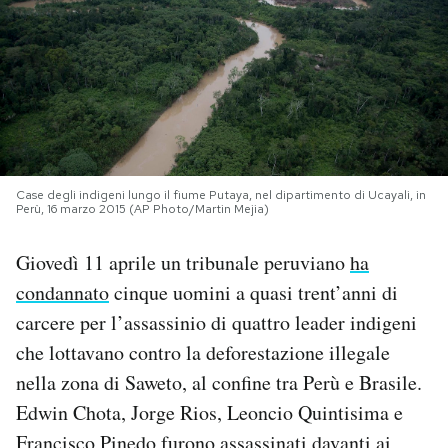
PODCAST
NEWSLETTER
I MIEI PREFERITI
Case degli indigeni lungo il fiume Putaya, nel dipartimento di Ucayali, in
Perù, 16 marzo 2015 (AP Photo/Martin Mejia)
SHOP
Giovedì 11 aprile un tribunale peruviano
ha
condannato
cinque uomini a quasi trent’anni di
CALENDARIO
carcere per l’assassinio di quattro leader indigeni
che lottavano contro la deforestazione illegale
AREA PERSONALE
nella zona di Saweto, al confine tra Perù e Brasile.
Edwin Chota, Jorge Rios, Leoncio Quintisima e
Area Personale
Newsletter
Francisco Pinedo furono assassinati davanti ai