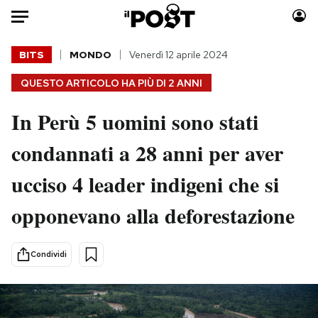
Auto
BITS
MONDO
Venerdì 12 aprile 2024
QUESTO ARTICOLO HA PIÙ DI
2 ANNI
HOME
In Perù 5 uomini sono stati
Italia
Moda
Mondo
Libri
condannati a 28 anni per aver
Politica
Consumismi
ucciso 4 leader indigeni che si
Tecnologia
Storie/Idee
Internet
Ok Boomer!
opponevano alla deforestazione
Scienza
Media
Cultura
Europa
Condividi
Economia
Altrecose
Sport
Mondiali calcio 2026