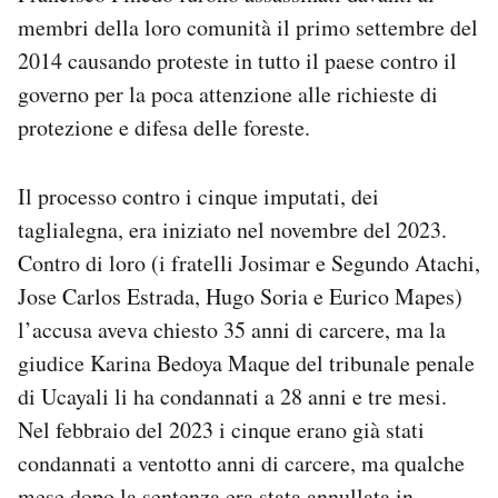
Notifiche mobile
membri della loro comunità il primo settembre del
Regala il Post
2014 causando proteste in tutto il paese contro il
Hai bisogno di aiuto?
governo per la poca attenzione alle richieste di
Esci
protezione e difesa delle foreste.
Il processo contro i cinque imputati, dei
taglialegna, era iniziato nel novembre del 2023.
Contro di loro (i fratelli Josimar e Segundo Atachi,
Jose Carlos Estrada, Hugo Soria e Eurico Mapes)
l’accusa aveva chiesto 35 anni di carcere, ma la
giudice Karina Bedoya Maque del tribunale penale
di Ucayali li ha condannati a 28 anni e tre mesi.
Nel febbraio del 2023 i cinque erano già stati
condannati a ventotto anni di carcere, ma qualche
mese dopo la sentenza era stata annullata in