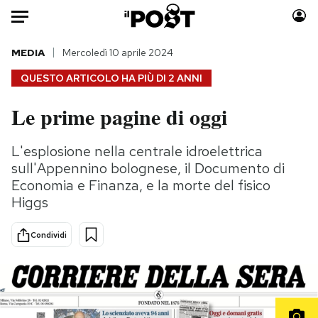
Auto
MEDIA
Mercoledì 10 aprile 2024
QUESTO ARTICOLO HA PIÙ DI
2 ANNI
HOME
Le prime pagine di oggi
Italia
Moda
Mondo
Libri
L'esplosione nella centrale idroelettrica
Politica
Consumismi
sull'Appennino bolognese, il Documento di
Tecnologia
Storie/Idee
Economia e Finanza, e la morte del fisico
Higgs
Internet
Ok Boomer!
Scienza
Media
Condividi
Cultura
Europa
Economia
Altrecose
Sport
Mondiali calcio 2026