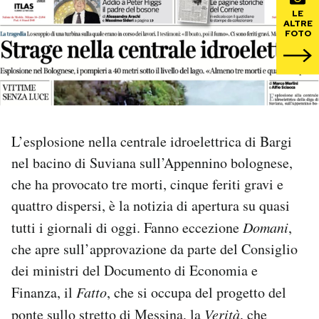
LE
ALTRE
PODCAST
FOTO
NEWSLETTER
I MIEI PREFERITI
L’esplosione nella centrale idroelettrica di Bargi
nel bacino di Suviana sull’Appennino bolognese,
SHOP
che ha provocato tre morti, cinque feriti gravi e
quattro dispersi, è la notizia di apertura su quasi
CALENDARIO
tutti i giornali di oggi. Fanno eccezione
Domani
,
che apre sull’approvazione da parte del Consiglio
AREA PERSONALE
dei ministri del Documento di Economia e
Finanza, il
Fatto
, che si occupa del progetto del
Area Personale
ponte sullo stretto di Messina, la
Verità
, che
Newsletter