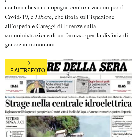
Notifiche mobile
continua la sua campagna contro i vaccini per il
Regala il Post
Covid-19, e
Libero
, che titola sull’ispezione
Hai bisogno di aiuto?
all’ospedale Careggi di Firenze sulla
Esci
somministrazione di un farmaco per la disforia di
genere ai minorenni.