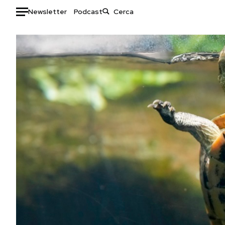
Newsletter
Podcast
Auto
HOME
Italia
Moda
Mondo
Libri
Politica
Consumismi
Tecnologia
Storie/Idee
Internet
Ok Boomer!
Scienza
Media
Cultura
Europa
Economia
Altrecose
Sport
Mondiali calcio 2026