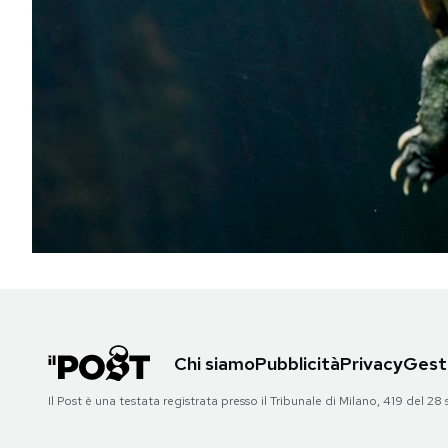
PODCAST
NEWSLETTER
I MIEI PREFERITI
SHOP
CALENDARIO
Chi siamo
Pubblicità
Privacy
Gesti
AREA PERSONALE
Il Post è una testata registrata presso il Tribunale di Milano, 419 del
Area Personale
Newsletter