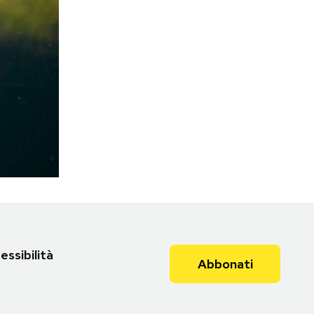
essibilità
Abbonati