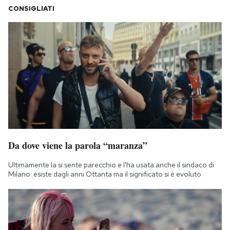
CONSIGLIATI
Da dove viene la parola “maranza”
Ultimamente la si sente parecchio e l'ha usata anche il sindaco di
Milano: esiste dagli anni Ottanta ma il significato si è evoluto