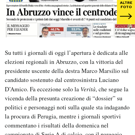
ALTRE
FOTO
PODCAST
NEWSLETTER
Su tutti i giornali di oggi l’apertura è dedicata alle
I MIEI PREFERITI
elezioni regionali in Abruzzo, con la vittoria del
presidente uscente della destra Marco Marsilio sul
SHOP
candidato sostenuto dal centrosinistra Luciano
D’Amico. Fa eccezione solo la
Verità
, che segue la
CALENDARIO
vicenda della presunta creazione di “dossier” su
politici e personaggi noti sulla quale sta indagando
AREA PERSONALE
la procura di Perugia, mentre i giornali sportivi
commentano i risultati della domenica nel
Area Personale
Newsletter
campionato di Serie A di calcio, con il pareggio