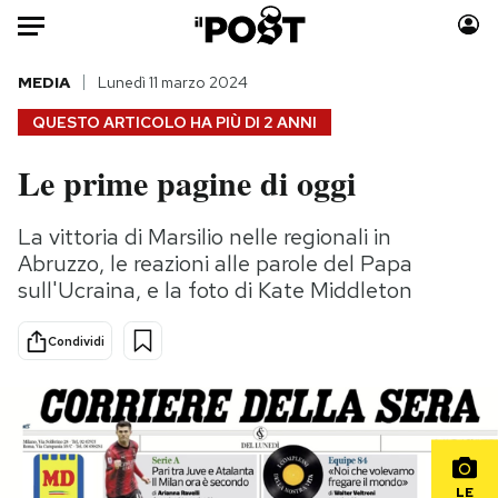
Auto
MEDIA
Lunedì 11 marzo 2024
QUESTO ARTICOLO HA PIÙ DI
2 ANNI
HOME
Le prime pagine di oggi
Italia
Moda
Mondo
Libri
La vittoria di Marsilio nelle regionali in
Politica
Consumismi
Abruzzo, le reazioni alle parole del Papa
Tecnologia
Storie/Idee
sull'Ucraina, e la foto di Kate Middleton
Internet
Ok Boomer!
Condividi
Scienza
Media
Cultura
Europa
Economia
Altrecose
Sport
Mondiali calcio 2026
LE