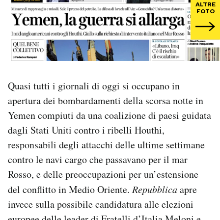
ALTRE
FOTO
PODCAST
NEWSLETTER
Quasi tutti i giornali di oggi si occupano in
I MIEI PREFERITI
apertura dei bombardamenti della scorsa notte in
Yemen compiuti da una coalizione di paesi guidata
SHOP
dagli Stati Uniti contro i ribelli Houthi,
responsabili degli attacchi delle ultime settimane
CALENDARIO
contro le navi cargo che passavano per il mar
Rosso, e delle preoccupazioni per un’estensione
AREA PERSONALE
del conflitto in Medio Oriente.
Repubblica
apre
invece sulla possibile candidatura alle elezioni
Area Personale
Newsletter
europee delle leader di Fratelli d’Italia Meloni e