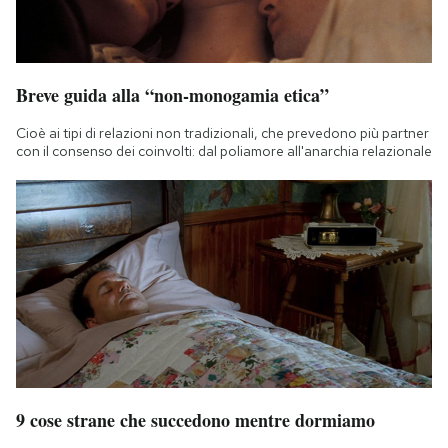
Breve guida alla “non-monogamia etica”
Cioè ai tipi di relazioni non tradizionali, che prevedono più partner
con il consenso dei coinvolti: dal poliamore all'anarchia relazionale
9 cose strane che succedono mentre dormiamo