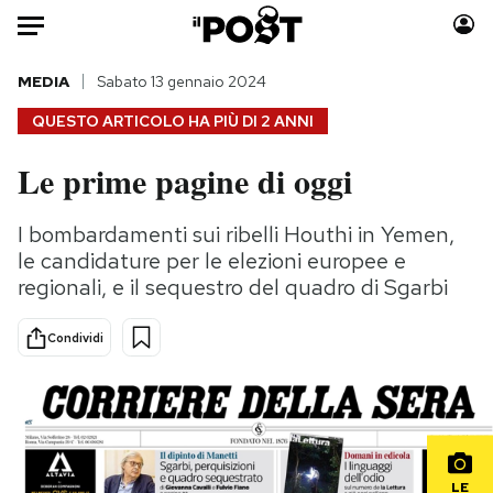
Auto
MEDIA
Sabato 13 gennaio 2024
QUESTO ARTICOLO HA PIÙ DI
2 ANNI
HOME
Le prime pagine di oggi
Italia
Moda
Mondo
Libri
I bombardamenti sui ribelli Houthi in Yemen,
Politica
Consumismi
le candidature per le elezioni europee e
Tecnologia
Storie/Idee
regionali, e il sequestro del quadro di Sgarbi
Internet
Ok Boomer!
Condividi
Scienza
Media
Cultura
Europa
Economia
Altrecose
Sport
Mondiali calcio 2026
LE