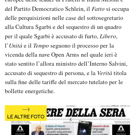
Notifiche mobile
del Partito Democratico Schlein, il
Fatto
si occupa
Regala il Post
delle perquisizioni nelle case del sottosegretario
Hai bisogno di aiuto?
alla Cultura Sgarbi e del sequestro di un quadro
Esci
per il quale Sgarbi è accusato di furto,
Libero
,
l’
Unità
e il
Tempo
seguono il processo per la
vicenda della nave Open Arms nel quale ieri è
stato sentito l’allora ministro dell’Interno Salvini,
accusato di sequestro di persona, e la
Verità
titola
sulla fine delle tariffe del mercato tutelato per le
bollette energetiche.