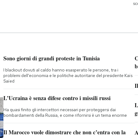
sc
Sono giorni di grandi proteste in Tunisia
C
b
I blackout dovuti al caldo hanno esasperato le persone, tra i
problemi dell'economia e le politiche autoritarie del presidente Kaïs
Saïed
I
L’Ucraina è senza difese contro i missili russi
L
Ha quasi finito gli intercettori necessari per proteggersi dai
g
bombardamenti della Russia, e come rifornirsi è un tema enorme
Il Marocco vuole dimostrare che non c’entra con la
A