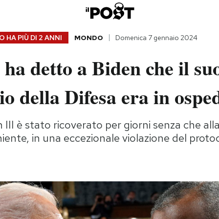
 HA PIÙ DI
2 ANNI
MONDO
Domenica 7 gennaio 2024
ha detto a Biden che il su
io della Difesa era in ospe
 III è stato ricoverato per giorni senza che al
iente, in una eccezionale violazione del proto