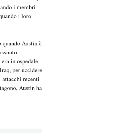
quando i membri
 quando i loro
co quando Austin è
 assunto
 era in ospedale,
raq, per uccidere
 attacchi recenti
ntagono, Austin ha