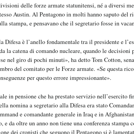
divisioni delle forze armate statunitensi, né a diversi 
 stesso Austin. Al Pentagono in molti hanno saputo del r
sulla stampa, e pensavano che il segretario fosse in vaca
la Difesa è l’anello fondamentale tra il presidente e l’es
da la catena di comando nucleare, quando le decisioni 
se nel giro di pochi minuti», ha detto Tom Cotton, sen
bro del comitato per le Forze armate. «Se questa ricos
onseguenze per questo errore impressionante».
ale in pensione che ha prestato servizio nell’esercito fi
ella nomina a segretario alla Difesa era stato Comanda
ommand e comandante generale in Iraq e in Afghanista
, e da oltre un anno non tiene una conferenza stampa co
one dei cronisti che seguono il Pentagono si è lamentat