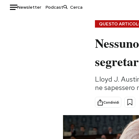
Newsletter
Podcast
Auto
QUESTO ARTICOLO
Nessuno 
HOME
Italia
Moda
segretar
Mondo
Libri
Politica
Consumismi
Lloyd J. Austin
Tecnologia
Storie/Idee
ne sapessero n
Internet
Ok Boomer!
Scienza
Media
Condividi
Cultura
Europa
Economia
Altrecose
Sport
Mondiali calcio 2026