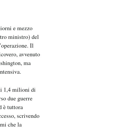
giorni e mezzo
stro ministro) del
’operazione. Il
ricovero, avvenuto
ashington, ma
intensiva.
i 1,4 milioni di
orso due guerre
 è tuttora
ccesso, scrivendo
rmi che la