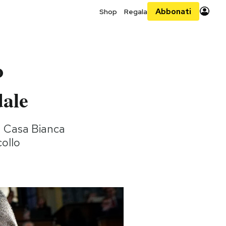
Abbonati
Shop
Regala
o
dale
la Casa Bianca
collo