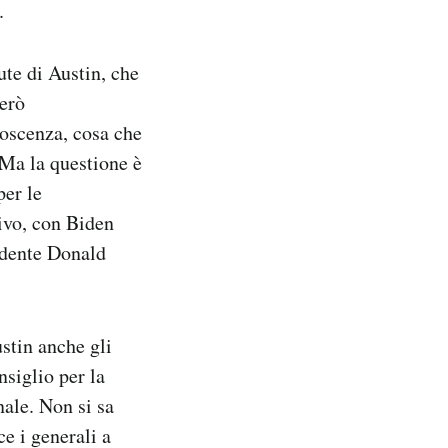
.
ute di Austin, che
però
noscenza, cosa che
 Ma la questione è
per le
ivo, con Biden
sidente Donald
stin anche gli
siglio per la
nale. Non si sa
ce i generali a