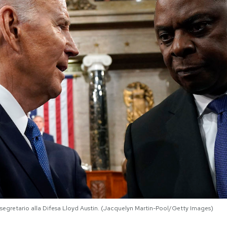
il segretario alla Difesa Lloyd Austin. (Jacquelyn Martin-Pool/Getty Images)