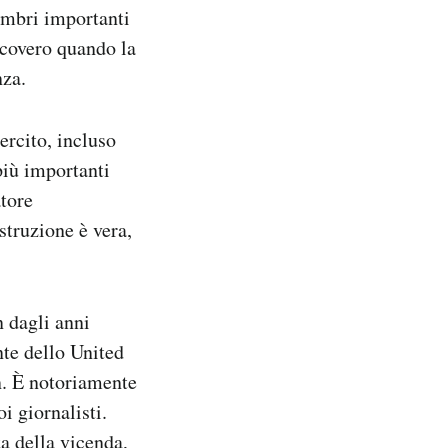
membri importanti
icovero quando la
nza.
ercito, incluso
più importanti
atore
truzione è vera,
n dagli anni
nte dello United
n. È notoriamente
i giornalisti.
a della vicenda,