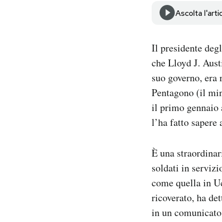
Notifiche mobile
Ascolta l'arti
Regala il Post
Hai bisogno di aiuto?
Il presidente deg
Esci
che Lloyd J. Austi
suo governo, era 
Pentagono (il min
il primo gennaio
l’ha fatto sapere 
È una straordinar
soldati in serviz
come quella in Uc
ricoverato, ha de
in un comunicato: