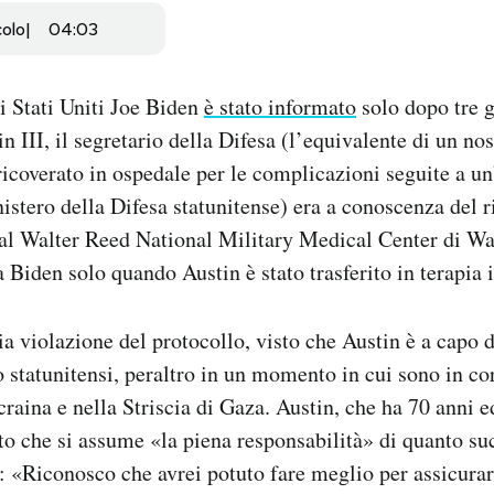
colo
04:03
li Stati Uniti Joe Biden
è stato informato
solo dopo tre 
n III, il segretario della Difesa (l’equivalente di un no
ricoverato in ospedale per le complicazioni seguite a un
istero della Difesa statunitense) era a conoscenza del 
 al Walter Reed National Military Medical Center di W
a Biden solo quando Austin è stato trasferito in terapia 
ia violazione del protocollo, visto che Austin è a capo d
io statunitensi, peraltro in un momento in cui sono in c
raina e nella Striscia di Gaza. Austin, che ha 70 anni ed
tto che si assume «la piena responsabilità» di quanto su
 «Riconosco che avrei potuto fare meglio per assicura