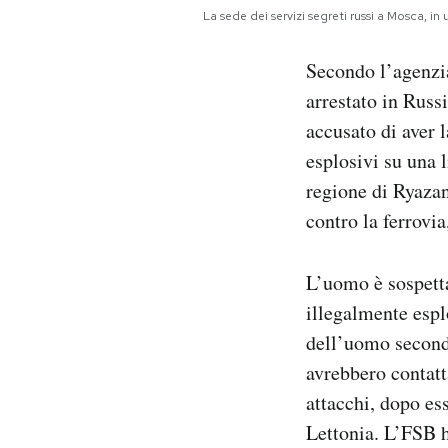
Notifiche mobile
La sede dei servizi segreti russi a Mosca, 
Regala il Post
Secondo l’agenzi
Hai bisogno di aiuto?
Esci
arrestato in Russ
accusato di aver 
esplosivi su una l
regione di Ryazan
contro la ferrovi
L’uomo è sospettat
illegalmente espl
dell’uomo secondo
avrebbero contatt
attacchi, dopo ess
Lettonia. L’FSB h