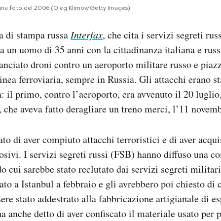
in una foto del 2006 (Oleg Klimov/Getty Images)
a di stampa russa
Interfax
, che cita i servizi segreti russ
ia un uomo di 35 anni con la cittadinanza italiana e rus
lanciato droni contro un aeroporto militare russo e piaz
inea ferroviaria, sempre in Russia. Gli attacchi erano s
: il primo, contro l’aeroporto, era avvenuto il 20 lugli
a, che aveva fatto deragliare un treno merci, l’11 novem
o di aver compiuto attacchi terroristici e di aver acquis
osivi. I servizi segreti russi (FSB) hanno diffuso una c
 cui sarebbe stato reclutato dai servizi segreti militari
ato a Istanbul a febbraio e gli avrebbero poi chiesto di
ere stato addestrato alla fabbricazione artigianale di es
a anche detto di aver confiscato il materiale usato per p