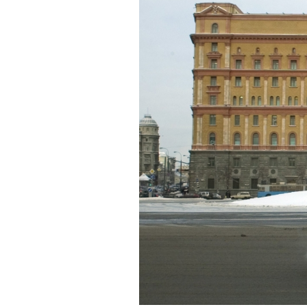
PODCAST
NEWSLETTER
I MIEI PREFERITI
SHOP
CALENDARIO
AREA PERSONALE
Area Personale
Newsletter