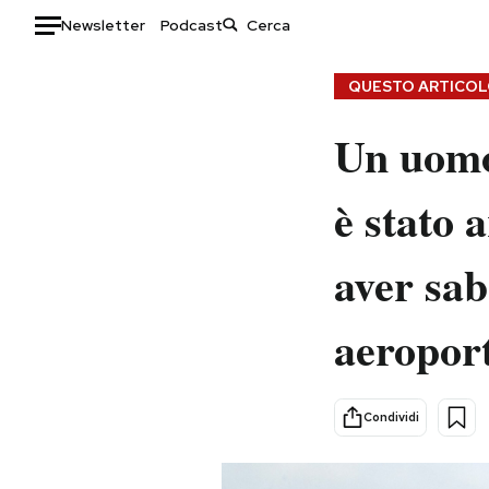
Newsletter
Podcast
Auto
QUESTO ARTICOLO
HOME
Un uomo 
Italia
Moda
è stato 
Mondo
Libri
Politica
Consumismi
aver sab
Tecnologia
Storie/Idee
Internet
Ok Boomer!
aeropor
Scienza
Media
Cultura
Europa
Economia
Altrecose
Condividi
Sport
Mondiali calcio 2026