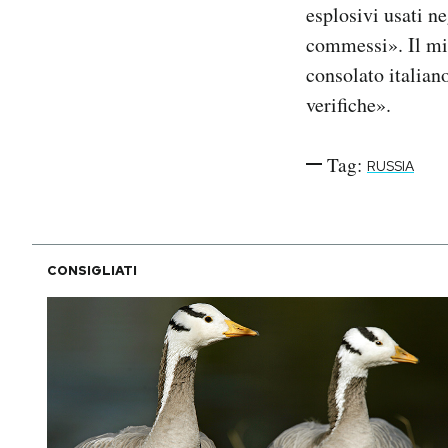
esplosivi usati ne
commessi». Il min
consolato italian
verifiche».
Tag:
RUSSIA
CONSIGLIATI