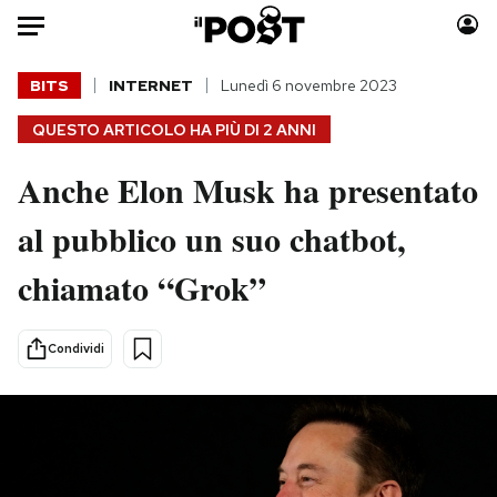
Auto
BITS
INTERNET
Lunedì 6 novembre 2023
QUESTO ARTICOLO HA PIÙ DI
2 ANNI
HOME
Anche Elon Musk ha presentato
Italia
Moda
Mondo
Libri
al pubblico un suo chatbot,
Politica
Consumismi
chiamato “Grok”
Tecnologia
Storie/Idee
Internet
Ok Boomer!
Scienza
Media
Condividi
Cultura
Europa
Economia
Altrecose
Sport
Mondiali calcio 2026