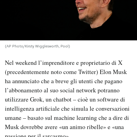
PODCAST
NEWSLETTER
(AP Photo/Kirsty Wigglesworth, Pool)
I MIEI PREFERITI
Nel weekend l’imprenditore e proprietario di X
(precedentemente noto come Twitter) Elon Musk
SHOP
ha annunciato che a breve gli utenti che pagano
l’abbonamento al suo social network potranno
CALENDARIO
utilizzare Grok, un chatbot – cioè un software di
intelligenza artificiale che simula le conversazioni
AREA PERSONALE
umane – basato sul machine learning che a dire di
Musk dovrebbe avere «un animo ribelle» e «una
Area Personale
Newsletter
passione per il sarcasmo».