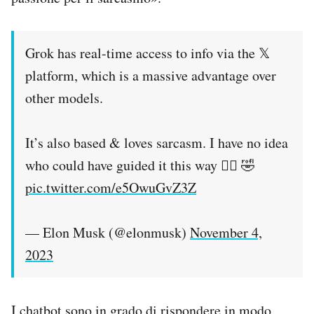
Notifiche mobile
Regala il Post
Hai bisogno di aiuto?
Grok has real-time access to info via the 𝕏
Esci
platform, which is a massive advantage over
other models.
It’s also based & loves sarcasm. I have no idea
who could have guided it this way 🤷‍♂️ 🤣
pic.twitter.com/e5OwuGvZ3Z
— Elon Musk (@elonmusk)
November 4,
2023
I chatbot sono in grado di rispondere in modo