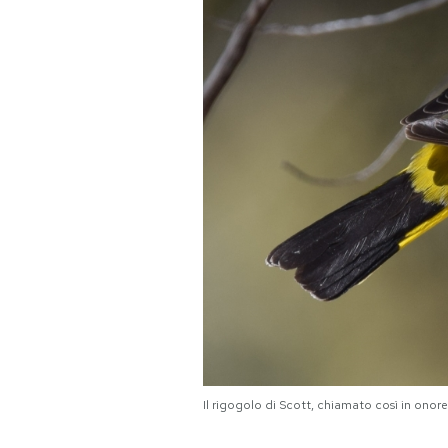
PODCAST
NEWSLETTER
I MIEI PREFERITI
SHOP
CALENDARIO
AREA PERSONALE
Il rigogolo di Scott, chiamato così in onor
Area Personale
Newsletter