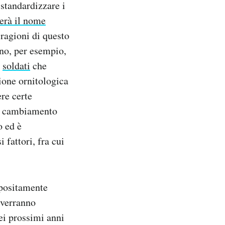
 standardizzare i
erà il nome
 ragioni di questo
ono, per esempio,
a
soldati
che
ione ornitologica
ere certe
Il cambiamento
o ed è
 fattori, fra cui
ppositamente
 verranno
ei prossimi anni