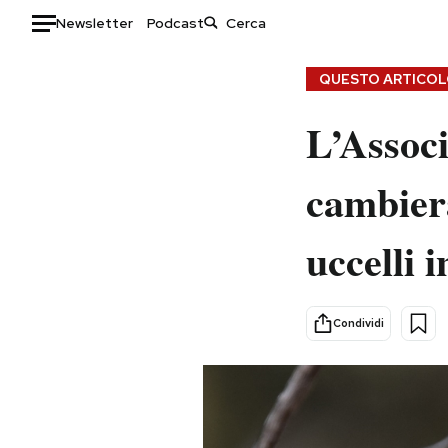
Newsletter
Podcast
Auto
QUESTO ARTICOLO
HOME
L’Associ
Italia
Moda
cambierà
Mondo
Libri
Politica
Consumismi
uccelli 
Tecnologia
Storie/Idee
Internet
Ok Boomer!
Scienza
Media
Condividi
Cultura
Europa
Economia
Altrecose
Sport
Mondiali calcio 2026