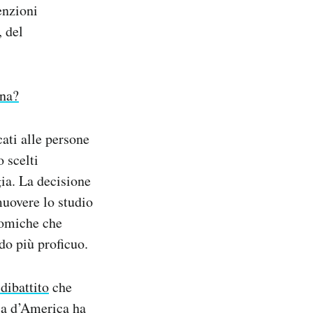
enzioni
, del
ona?
ati alle persone
 scelti
gia. La decisione
muovere lo studio
nomiche che
do più proficuo.
dibattito
che
ica d’America ha