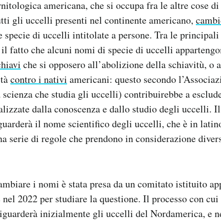
nitologica americana, che si occupa fra le altre cose di
utti gli uccelli presenti nel continente americano,
cambi
 specie di uccelli intitolate a persone. Tra le principali
l fatto che alcuni nomi di specie di uccelli apparteng
chiavi
che si opposero all’abolizione della schiavitù, o 
ità
contro i nativi
americani: questo secondo l’Associaz
a scienza che studia gli uccelli) contribuirebbe a esclud
izzate dalla conoscenza e dallo studio degli uccelli. 
arderà il nome scientifico degli uccelli, che è in latin
a serie di regole che prendono in considerazione diversi
ambiare i nomi è stata presa da un comitato istituito a
 nel 2022 per studiare la questione. Il processo con cui
iguarderà inizialmente gli uccelli del Nordamerica, e n