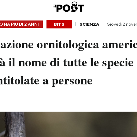
 HA PIÙ DI
2 ANNI
BITS
SCIENZA
Giovedì 2 nov
azione ornitologica ameri
 il nome di tutte le specie 
intitolate a persone