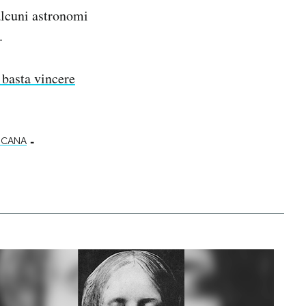
 alcuni astronomi
.
 basta vincere
-
ICANA