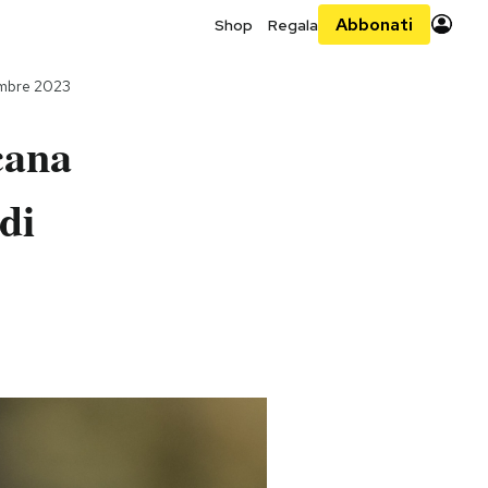
Abbonati
Shop
Regala
embre 2023
cana
di