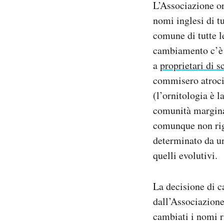
L’Associazione or
Notifiche mobile
nomi inglesi di t
Regala il Post
comune di tutte le
Hai bisogno di aiuto?
Esci
cambiamento c’è i
a
proprietari di s
commisero atroc
(l’ornitologia è l
comunità marginal
comunque non rigu
determinato da un
quelli evolutivi.
La decisione di c
dall’Associazione
cambiati i nomi r