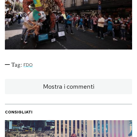
PODCAST
NEWSLETTER
I MIEI PREFERITI
Tag:
FDO
SHOP
Mostra i commenti
CALENDARIO
CONSIGLIATI
AREA PERSONALE
Area Personale
Newsletter