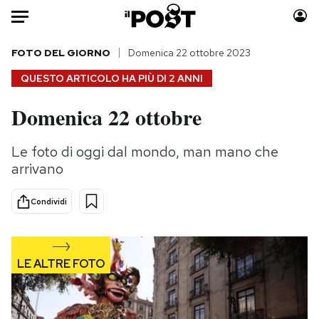
Auto
FOTO DEL GIORNO
Domenica 22 ottobre 2023
QUESTO ARTICOLO HA PIÙ DI
2 ANNI
HOME
Domenica 22 ottobre
Italia
Moda
Mondo
Libri
Le foto di oggi dal mondo, man mano che
Politica
Consumismi
arrivano
Tecnologia
Storie/Idee
Internet
Ok Boomer!
Condividi
Scienza
Media
Cultura
Europa
Economia
Altrecose
Sport
Mondiali calcio 2026