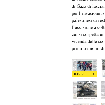
Notifiche mobile
di Gaza di lascia
Regala il Post
per l’invasione i
Hai bisogno di aiuto?
palestinesi di res
Esci
l’uccisione a col
cui si sospetta u
vicenda delle sco
primi tre nomi di 