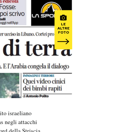
LE
ALTRE
FOTO
ito israeliano
as negli attacchi
ord della Striscia