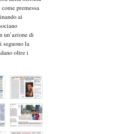
nte come premessa
dinando ai
ssociano
in un’azione di
vi seguono la
dano oltre i