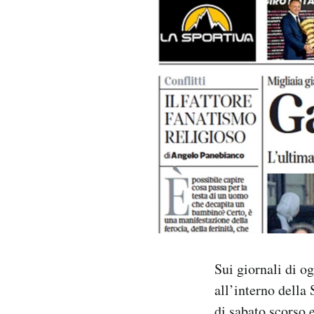
PODCAST
NEWSLETTER
I MIEI PREFERITI
SHOP
CALENDARIO
AREA PERSONALE
Sui giornali di og
all’interno della 
Area Personale
Newsletter
di sabato scorso e