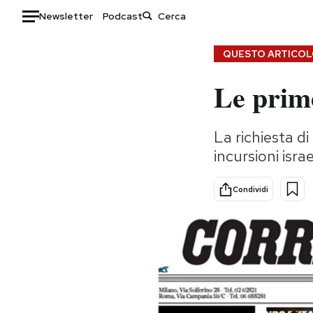
Newsletter
Podcast
Auto
QUESTO ARTICOLO
Le prime
HOME
Italia
Moda
La richiesta di
Mondo
Libri
incursioni isra
Politica
Consumismi
Tecnologia
Storie/Idee
Condividi
Internet
Ok Boomer!
Scienza
Media
Cultura
Europa
Economia
Altrecose
Sport
Mondiali calcio 2026