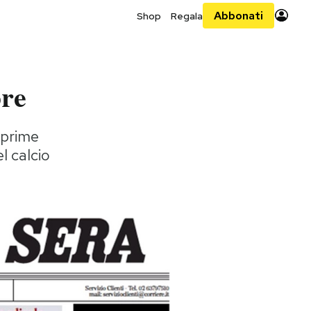
Abbonati
Shop
Regala
bre
 prime
l calcio