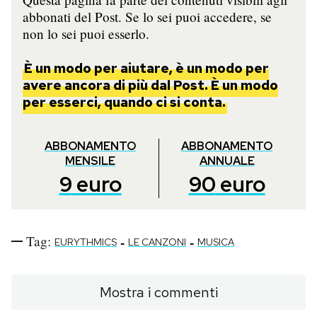
abbonati del Post. Se lo sei puoi accedere, se
non lo sei puoi esserlo.
È un modo per aiutare, è un modo per
avere ancora di più dal Post. È un modo
per esserci, quando ci si conta.
ABBONAMENTO
ABBONAMENTO
MENSILE
ANNUALE
9
euro
90
euro
Tag:
-
-
EURYTHMICS
LE CANZONI
MUSICA
Mostra i commenti