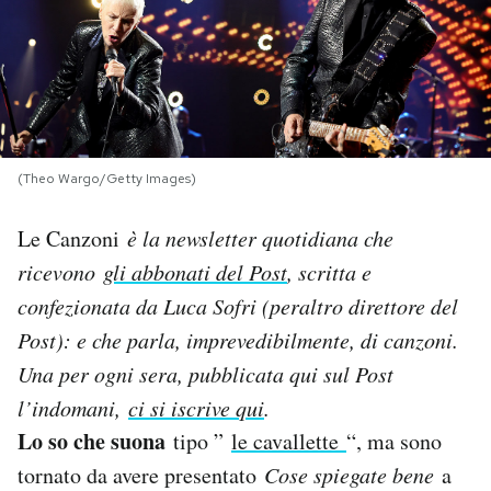
PODCAST
NEWSLETTER
(Theo Wargo/Getty Images)
I MIEI PREFERITI
Le Canzoni
è la newsletter quotidiana che
SHOP
ricevono
gli abbonati del Post
, scritta e
confezionata da Luca Sofri (peraltro direttore del
CALENDARIO
Post): e che parla, imprevedibilmente, di canzoni.
Una per og
ni sera, pubblicata qui sul Post
l’indomani,
AREA PERSONALE
ci si iscrive qui
.
Lo so che suona
tipo ”
le cavallette
“, ma sono
Area Personale
tornato da avere presentato
Cose spiegate bene
a
Newsletter