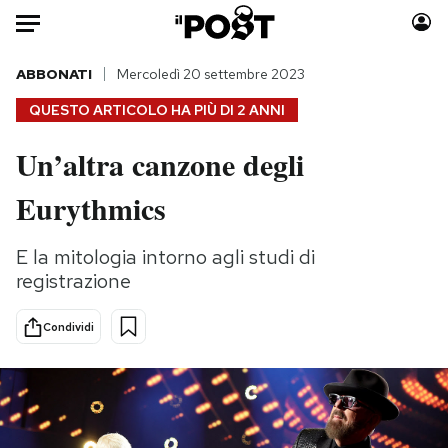
Auto
ABBONATI
Mercoledì 20 settembre 2023
QUESTO ARTICOLO HA PIÙ DI
2 ANNI
HOME
Un’altra canzone degli
Italia
Moda
Eurythmics
Mondo
Libri
Politica
Consumismi
E la mitologia intorno agli studi di
Tecnologia
Storie/Idee
registrazione
Internet
Ok Boomer!
Scienza
Media
Condividi
Cultura
Europa
Economia
Altrecose
Sport
Mondiali calcio 2026