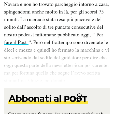
Novara e non ho trovato parcheggio intorno a casa,
Notifiche mobile
spingendomi anche molto in là, per gli scorsi 75
Regala il Post
Hai bisogno di aiuto?
minuti. La ricerca è stata resa più piacevole del
Esci
solito dall’ascolto di tre puntate consecutive del
nostro podcast mitomane pubblicato oggi, ”
Per
fare il Post
“. Però nel frattempo sono diventate le
dieci e mezza e quindi ho fermato la macchina e vi
sto scrivendo dal sedile del guidatore per dire che
oggi questa parte della newsletter è un po’ carente,
ma per fortuna quella che segue l’avevo scritta
stamattina. Grazie, perdonate.
Abbonati al
Questa pagina fa parte dei contenuti visibili agli