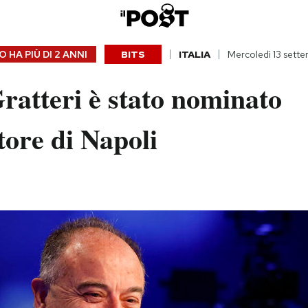
 HA PIÙ DI
2 ANNI
BITS
ITALIA
Mercoledì 13 sett
ratteri è stato nominato
ore di Napoli