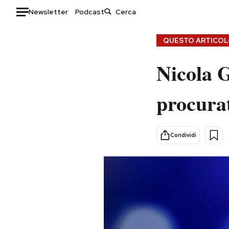
Newsletter
Podcast
Auto
QUESTO ARTICOLO
HOME
Nicola G
Italia
Moda
procurat
Mondo
Libri
Politica
Consumismi
Tecnologia
Storie/Idee
Condividi
Internet
Ok Boomer!
Scienza
Media
Cultura
Europa
Economia
Altrecose
Sport
Mondiali calcio 2026