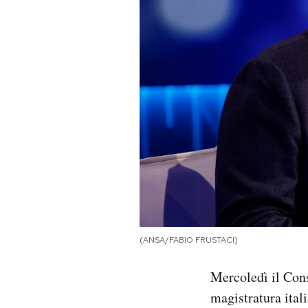
PODCAST
NEWSLETTER
I MIEI PREFERITI
SHOP
CALENDARIO
(ANSA/FABIO FRUSTACI)
AREA PERSONALE
Mercoledì il Cons
Area Personale
magistratura ital
Newsletter