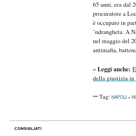
65 anni, era dal 
Notifiche mobile
procuratore a Loc
Regala il Post
Hai bisogno di aiuto?
è occupato in part
Esci
’ndrangheta. A Na
nel maggio del 2
antimafia, battend
– Leggi anche:
E
della giustizia in 
Tag:
-
NAPOLI
N
CONSIGLIATI