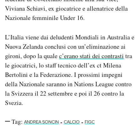
Notifiche mobile
Viviana Schiavi, ex giocatrice e allenatrice della
Regala il Post
Nazionale femminile Under 16.
Hai bisogno di aiuto?
Esci
L’Italia viene dai deludenti Mondiali in Australia e
Nuova Zelanda conclusi con un’eliminazione ai
gironi, dopo la quale
c’erano stati dei contrasti
tra
le giocatrici, lo staff tecnico dell’ex ct Milena
Bertolini e la Federazione. I prossimi impegni
della Nazionale saranno in Nations League contro
la Svizzera il 22 settembre e poi il 26 contro la
Svezia.
Tag:
-
-
ANDREA SONCIN
CALCIO
FIGC