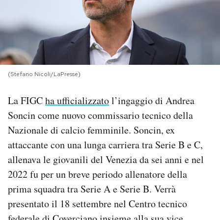
PODCAST
NEWSLETTER
(Stefano Nicoli/LaPresse)
I MIEI PREFERITI
La FIGC
ha ufficializzato
l’ingaggio di Andrea
Soncin come nuovo commissario tecnico della
SHOP
Nazionale di calcio femminile. Soncin, ex
attaccante con una lunga carriera tra Serie B e C,
CALENDARIO
allenava le giovanili del Venezia da sei anni e nel
2022 fu per un breve periodo allenatore della
AREA PERSONALE
prima squadra tra Serie A e Serie B. Verrà
presentato il 18 settembre nel Centro tecnico
Area Personale
Newsletter
federale di Coverciano insieme alla sua vice,