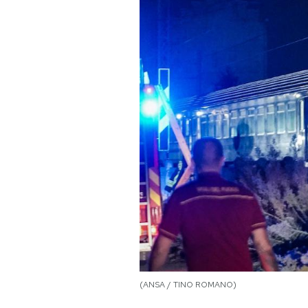
PODCAST
NEWSLETTER
I MIEI PREFERITI
SHOP
CALENDARIO
AREA PERSONALE
Area Personale
(ANSA / TINO ROMANO)
Newsletter