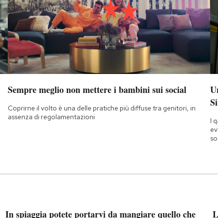
Sempre meglio non mettere i bambini sui social
Un
Si
Coprirne il volto è una delle pratiche più diffuse tra genitori, in
assenza di regolamentazioni
I 
ev
so
In spiaggia potete portarvi da mangiare quello che
L