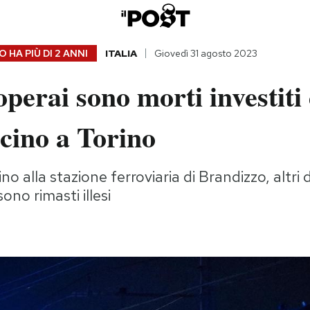
 HA PIÙ DI
2 ANNI
ITALIA
Giovedì 31 agosto 2023
perai sono morti investiti
icino a Torino
no alla stazione ferroviaria di Brandizzo, altri
sono rimasti illesi