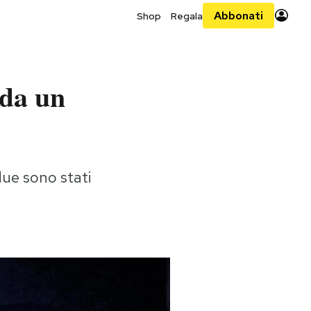
Abbonati
Shop
Regala
 da un
 due sono stati