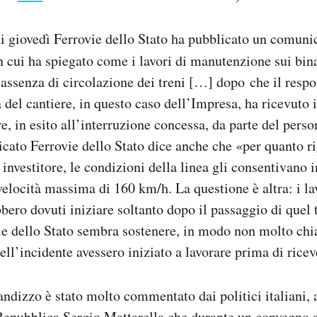
 giovedì Ferrovie dello Stato ha pubblicato un comunic
 cui ha spiegato come i lavori di manutenzione sui bina
 assenza di circolazione dei treni […] dopo che il respo
 del cantiere, in questo caso dell’Impresa, ha ricevuto i
, in esito all’interruzione concessa, da parte del person
ato Ferrovie dello Stato dice anche che «per quanto ri
 investitore, le condizioni della linea gli consentivano i
elocità massima di 160 km/h. La questione è altra: i la
bero dovuti iniziare soltanto dopo il passaggio di quel 
e dello Stato sembra sostenere, in modo non molto chia
ell’incidente avessero iniziato a lavorare prima di riceve
andizzo è stato molto commentato dai politici italiani,
Repubblica Sergio Mattarella che durante un convegno a 