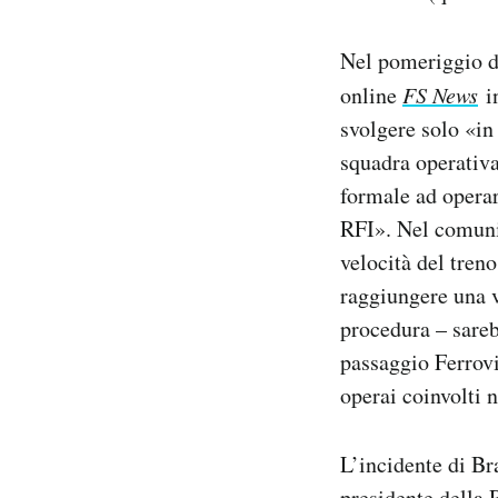
Nel pomeriggio di
online
FS News
in
svolgere solo «in
squadra operativa
formale ad operare
RFI». Nel comunic
velocità del treno
raggiungere una v
procedura – sareb
passaggio Ferrovi
operai coinvolti n
L’incidente di Br
presidente della 