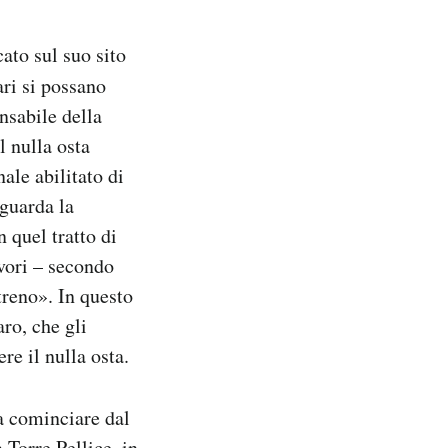
ato sul suo sito
ri si possano
nsabile della
l nulla osta
ale abilitato di
guarda la
n quel tratto di
vori – secondo
treno». In questo
ro, che gli
re il nulla osta.
 a cominciare dal
Torre Pellice, in