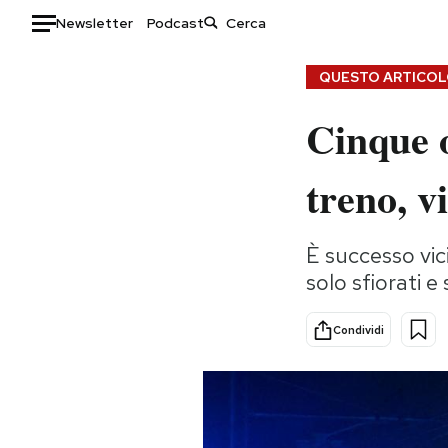
Newsletter
Podcast
Auto
QUESTO ARTICOLO
Cinque o
HOME
Italia
Moda
treno, v
Mondo
Libri
Politica
Consumismi
È successo vici
Tecnologia
Storie/Idee
solo sfiorati e 
Internet
Ok Boomer!
Scienza
Media
Condividi
Cultura
Europa
Economia
Altrecose
Sport
Mondiali calcio 2026