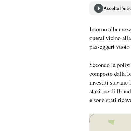
Notifiche mobile
Ascolta l'arti
Regala il Post
Hai bisogno di aiuto?
Esci
Intorno alla mezz
operai vicino alla
passeggeri vuoto 
Secondo la polizi
composto dalla lo
investiti stavano 
stazione di Brandi
e sono stati ricov