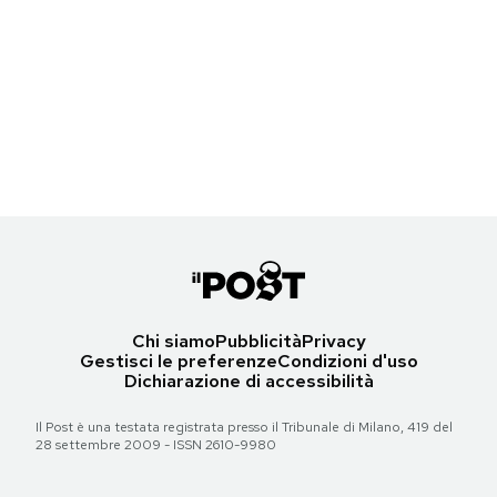
Notifiche mobile
Weekly Beasts di sabato 5 agosto 2023
Regala il Post
Hai bisogno di aiuto?
Un'orsa malese allo zoo di Hangzhou, Cina
Esci
(© Weng Xinyang/Xinhua via ZUMA/ansa)
Torna all'articolo
Chi siamo
Pubblicità
Privacy
Gestisci le preferenze
Condizioni d'uso
Dichiarazione di accessibilità
Il Post è una testata registrata presso il Tribunale di Milano, 419 del
28 settembre 2009 - ISSN 2610-9980