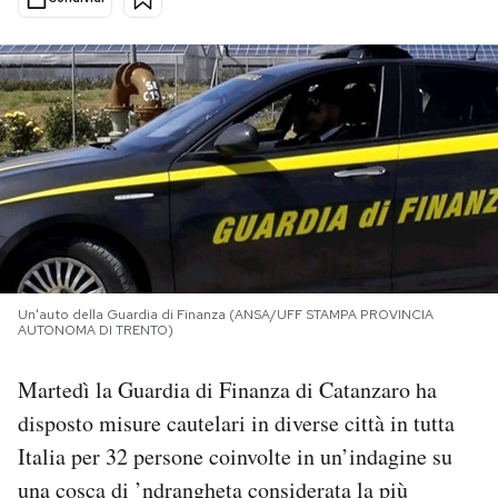
PODCAST
NEWSLETTER
I MIEI PREFERITI
SHOP
Un'auto della Guardia di Finanza (ANSA/UFF STAMPA PROVINCIA
AUTONOMA DI TRENTO)
CALENDARIO
Martedì la Guardia di Finanza di Catanzaro ha
AREA PERSONALE
disposto misure cautelari in diverse città in tutta
Italia per 32 persone coinvolte in un’indagine su
Area Personale
una cosca di ’ndrangheta considerata la più
Newsletter