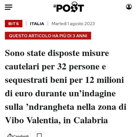
Auto
BITS
ITALIA
Martedì 1 agosto 2023
QUESTO ARTICOLO HA PIÙ DI
3 ANNI
HOME
Sono state disposte misure
Italia
Moda
Mondo
Libri
cautelari per 32 persone e
Politica
Consumismi
sequestrati beni per 12 milioni
Tecnologia
Storie/Idee
Internet
Ok Boomer!
di euro durante un’indagine
Scienza
Media
sulla ’ndrangheta nella zona di
Cultura
Europa
Economia
Altrecose
Vibo Valentia, in Calabria
Sport
Mondiali calcio 2026
Condividi