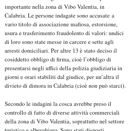
Notifiche mobile
importante nella zona di Vibo Valentia, in
Regala il Post
Calabria. Le persone indagate sono accusate a
Hai bisogno di aiuto?
vario titolo di associazione mafiosa, estorsione,
Esci
usura e trasferimento fraudolento di valori: undici
di loro sono state messe in carcere e sette agli
arresti domiciliari. Per altre 13 è stato deciso il
cosiddetto obbligo di firma, cioè l’obbligo di
presentarsi negli uffici della polizia giudiziaria in
giorni e orari stabiliti dal giudice, per un’altra il
divieto di dimora in Calabria (cioè non può starci).
Secondo le indagini la cosca avrebbe preso il
controllo di fatto di diverse attività commerciali
della zona di Vibo Valentia, soprattutto nel settore
turistico e alberghiero. Sono stati disposti