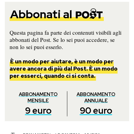
Abbonati al
Questa pagina fa parte dei contenuti visibili agli
abbonati del Post. Se lo sei puoi accedere, se
non lo sei puoi esserlo.
È un modo per aiutare, è un modo per
avere ancora di più dal Post. È un modo
per esserci, quando ci si conta.
ABBONAMENTO
ABBONAMENTO
MENSILE
ANNUALE
9
euro
90
euro