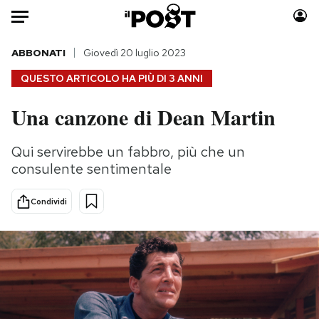
Auto
ABBONATI
Giovedì 20 luglio 2023
QUESTO ARTICOLO HA PIÙ DI
3 ANNI
HOME
Una canzone di Dean Martin
Italia
Moda
Mondo
Libri
Qui servirebbe un fabbro, più che un
Politica
Consumismi
consulente sentimentale
Tecnologia
Storie/Idee
Internet
Ok Boomer!
Condividi
Scienza
Media
Cultura
Europa
Economia
Altrecose
Sport
Mondiali calcio 2026