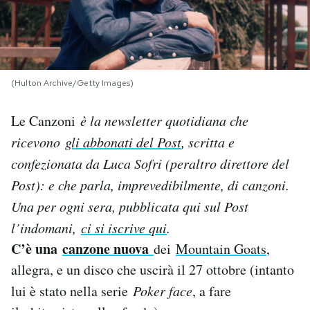
PODCAST
NEWSLETTER
(Hulton Archive/Getty Images)
Le Canzoni
è la newsletter quotidiana che
I MIEI PREFERITI
ricevono
gli abbonati del Post
, scritta e
confezionata da Luca Sofri (peraltro direttore del
SHOP
Post): e che parla, imprevedibilmente, di canzoni.
Una per og
ni sera, pubblicata qui sul Post
CALENDARIO
l’indomani,
ci si iscrive qui
.
C’è una
canzone nuova
dei
Mountain Goats
,
AREA PERSONALE
allegra, e un disco che uscirà il 27 ottobre (intanto
Area Personale
lui è stato nella serie
Poker face
, a fare
Newsletter