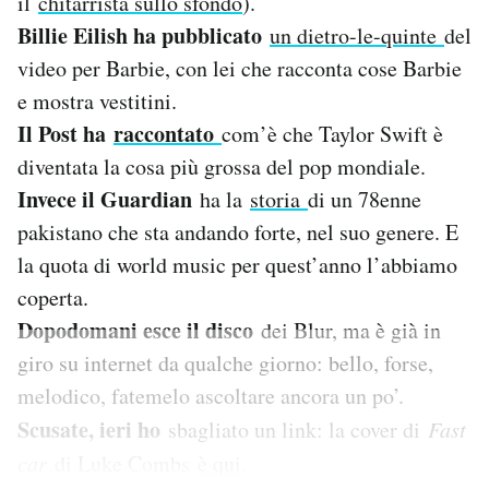
il
chitarrista sullo sfondo
).
Notifiche mobile
Billie Eilish ha pubblicato
un dietro-le-quinte
del
Regala il Post
video per Barbie, con lei che racconta cose Barbie
Hai bisogno di aiuto?
e mostra vestitini.
Esci
Il Post ha
raccontato
com’è che Taylor Swift è
diventata la cosa più grossa del pop mondiale.
Invece il Guardian
ha la
storia
di un 78enne
pakistano che sta andando forte, nel suo genere. E
la quota di world music per quest’anno l’abbiamo
coperta.
Dopodomani esce il disco
dei Blur, ma è già in
giro su internet da qualche giorno: bello, forse,
melodico, fatemelo ascoltare ancora un po’.
Scusate, ieri ho
sbagliato un link: la cover di
Fast
car
di Luke Combs
è qui
.