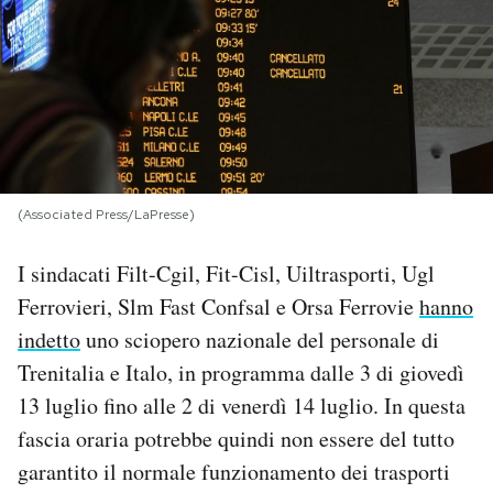
PODCAST
NEWSLETTER
I MIEI PREFERITI
(Associated Press/LaPresse)
SHOP
I sindacati Filt-Cgil, Fit-Cisl, Uiltrasporti, Ugl
Ferrovieri, Slm Fast Confsal e Orsa Ferrovie
hanno
CALENDARIO
indetto
uno sciopero nazionale del personale di
Trenitalia e Italo, in programma dalle 3 di giovedì
13 luglio fino alle 2 di venerdì 14 luglio. In questa
AREA PERSONALE
fascia oraria potrebbe quindi non essere del tutto
Area Personale
garantito il normale funzionamento dei trasporti
Newsletter