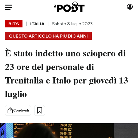
Auto
BITS
ITALIA
Sabato 8 luglio 2023
QUESTO ARTICOLO HA PIÙ DI
3 ANNI
HOME
È stato indetto uno sciopero di
Italia
Moda
Mondo
Libri
23 ore del personale di
Politica
Consumismi
Trenitalia e Italo per giovedì 13
Tecnologia
Storie/Idee
Internet
Ok Boomer!
luglio
Scienza
Media
Cultura
Europa
Condividi
Economia
Altrecose
Sport
Mondiali calcio 2026