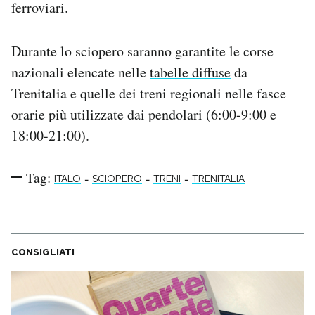
ferroviari.
Notifiche mobile
Regala il Post
Hai bisogno di aiuto?
Durante lo sciopero saranno garantite le corse
Esci
nazionali elencate nelle
tabelle diffuse
da
Trenitalia e quelle dei treni regionali nelle fasce
orarie più utilizzate dai pendolari (6:00-9:00 e
18:00-21:00).
Tag:
-
-
-
ITALO
SCIOPERO
TRENI
TRENITALIA
CONSIGLIATI