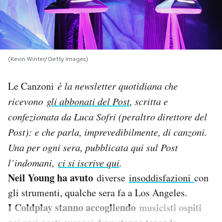
PODCAST
NEWSLETTER
(Kevin Winter/Getty Images)
Le Canzoni
è la newsletter quotidiana che
I MIEI PREFERITI
ricevono
gli abbonati del Post
, scritta e
confezionata da Luca Sofri (peraltro direttore del
SHOP
Post): e che parla, imprevedibilmente, di canzoni.
Una per og
ni sera, pubblicata qui sul Post
CALENDARIO
l’indomani,
ci si iscrive qui
.
Neil Young ha avuto
diverse
insoddisfazioni
con
AREA PERSONALE
gli strumenti, qualche sera fa a Los Angeles.
Area Personale
I Coldplay stanno accogliendo
musicisti ospiti
Newsletter