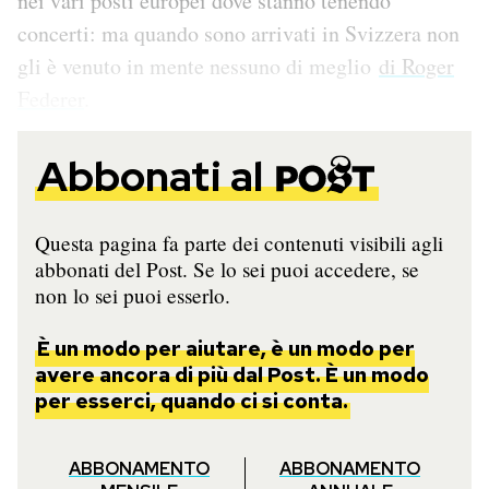
nei vari posti europei dove stanno tenendo
Notifiche mobile
concerti: ma quando sono arrivati in Svizzera non
Regala il Post
gli è venuto in mente nessuno di meglio
di Roger
Hai bisogno di aiuto?
Federer
.
Esci
Abbonati al
Questa pagina fa parte dei contenuti visibili agli
abbonati del Post. Se lo sei puoi accedere, se
non lo sei puoi esserlo.
È un modo per aiutare, è un modo per
avere ancora di più dal Post. È un modo
per esserci, quando ci si conta.
ABBONAMENTO
ABBONAMENTO