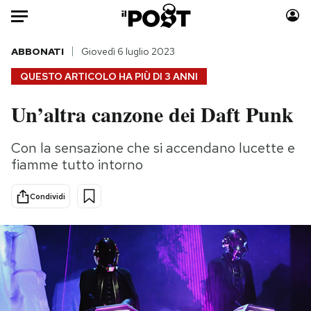
Auto
ABBONATI
Giovedì 6 luglio 2023
QUESTO ARTICOLO HA PIÙ DI
3 ANNI
HOME
Un’altra canzone dei Daft Punk
Italia
Moda
Mondo
Libri
Con la sensazione che si accendano lucette e
Politica
Consumismi
fiamme tutto intorno
Tecnologia
Storie/Idee
Internet
Ok Boomer!
Condividi
Scienza
Media
Cultura
Europa
Economia
Altrecose
Sport
Mondiali calcio 2026