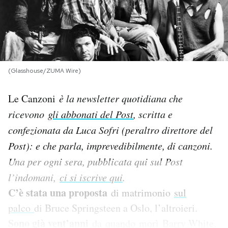
PODCAST
NEWSLETTER
(Glasshouse/ZUMA Wire)
I MIEI PREFERITI
Le Canzoni
è la newsletter quotidiana che
ricevono
gli abbonati del Post
, scritta e
SHOP
confezionata da Luca Sofri (peraltro direttore del
Post): e che parla, imprevedibilmente, di canzoni.
CALENDARIO
Una per og
ni sera, pubblicata qui sul Post
l’indomani,
ci si iscrive qui
.
AREA PERSONALE
C’è stata una proposta
di matrimonio
sul
palco
di Bruce Springsteen a Oslo, l’altroieri.
Area Personale
Sono già vent’anni
da
quando
morì
Barry White
.
Newsletter