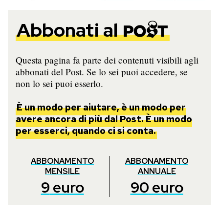
Notifiche mobile
Regala il Post
Abbonati al
Hai bisogno di aiuto?
Esci
Questa pagina fa parte dei contenuti visibili agli
abbonati del Post. Se lo sei puoi accedere, se
non lo sei puoi esserlo.
È un modo per aiutare, è un modo per
avere ancora di più dal Post. È un modo
per esserci, quando ci si conta.
ABBONAMENTO
ABBONAMENTO
MENSILE
ANNUALE
9
euro
90
euro