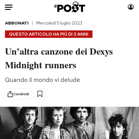
Auto
ABBONATI
Mercoledì 5 luglio 2023
QUESTO ARTICOLO HA PIÙ DI
3 ANNI
HOME
Un’altra canzone dei Dexys
Italia
Moda
Midnight runners
Mondo
Libri
Politica
Consumismi
Quando il mondo vi delude
Tecnologia
Storie/Idee
Internet
Ok Boomer!
Condividi
Scienza
Media
Cultura
Europa
Economia
Altrecose
Sport
Mondiali calcio 2026