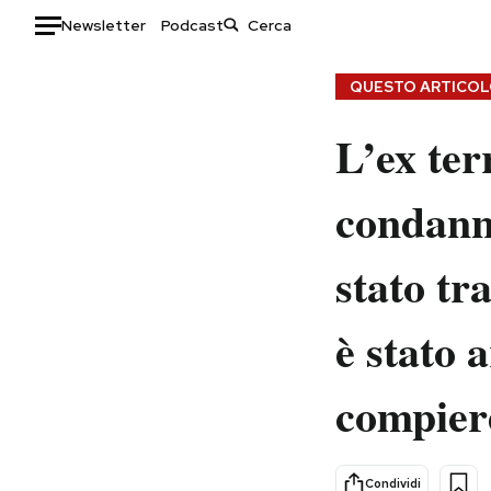
Newsletter
Podcast
Auto
QUESTO ARTICOLO
HOME
L’ex ter
Italia
Moda
condann
Mondo
Libri
Politica
Consumismi
stato tr
Tecnologia
Storie/Idee
Internet
Ok Boomer!
è stato 
Scienza
Media
Cultura
Europa
compiere
Economia
Altrecose
Sport
Mondiali calcio 2026
Condividi