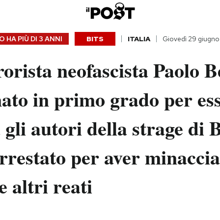
 HA PIÙ DI
3 ANNI
BITS
ITALIA
Giovedì 29 giugn
rorista neofascista Paolo Be
ato in primo grado per es
a gli autori della strage di
arrestato per aver minaccia
 altri reati