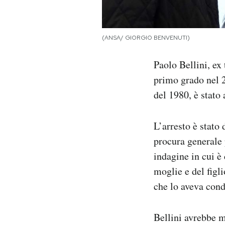
Notifiche mobile
Regala il Post
Hai bisogno di aiuto?
(ANSA/ GIORGIO BENVENUTI)
Esci
Paolo Bellini, ex
primo grado nel 2
del 1980, è stato 
L’arresto è stato
procura generale 
indagine in cui è
moglie e del figl
che lo aveva cond
Bellini avrebbe m