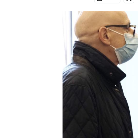
PODCAST
NEWSLETTER
I MIEI PREFERITI
SHOP
CALENDARIO
AREA PERSONALE
Area Personale
Newsletter