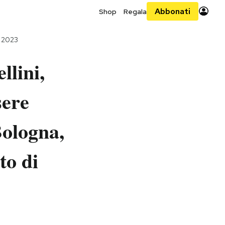
Abbonati
Shop
Regala
o 2023
llini,
sere
 Bologna,
to di