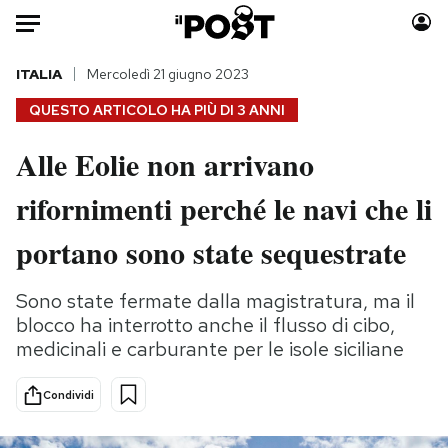
Auto
ITALIA
Mercoledì 21 giugno 2023
QUESTO ARTICOLO HA PIÙ DI
3 ANNI
HOME
Alle Eolie non arrivano
Italia
Moda
rifornimenti perché le navi che li
Mondo
Libri
Politica
Consumismi
portano sono state sequestrate
Tecnologia
Storie/Idee
Internet
Ok Boomer!
Sono state fermate dalla magistratura, ma il
Scienza
Media
blocco ha interrotto anche il flusso di cibo,
Cultura
Europa
medicinali e carburante per le isole siciliane
Economia
Altrecose
Condividi
Sport
Mondiali calcio 2026