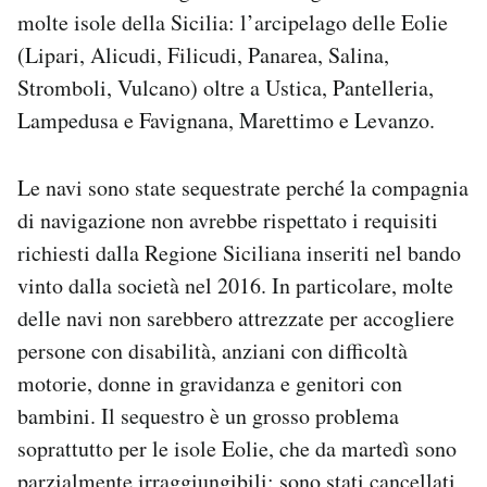
Notifiche mobile
molte isole della Sicilia: l’arcipelago delle Eolie
Regala il Post
(Lipari, Alicudi, Filicudi, Panarea, Salina,
Hai bisogno di aiuto?
Stromboli, Vulcano) oltre a Ustica, Pantelleria,
Esci
Lampedusa e Favignana, Marettimo e Levanzo.
Le navi sono state sequestrate perché la compagnia
di navigazione non avrebbe rispettato i requisiti
richiesti dalla Regione Siciliana inseriti nel bando
vinto dalla società nel 2016. In particolare, molte
delle navi non sarebbero attrezzate per accogliere
persone con disabilità, anziani con difficoltà
motorie, donne in gravidanza e genitori con
bambini. Il sequestro è un grosso problema
soprattutto per le isole Eolie, che da martedì sono
parzialmente irraggiungibili: sono stati cancellati