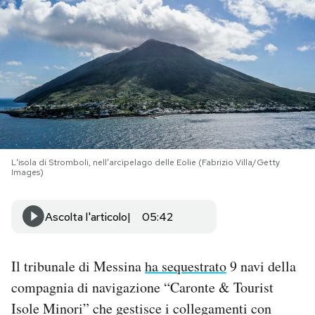
PODCAST
NEWSLETTER
I MIEI PREFERITI
L'isola di Stromboli, nell'arcipelago delle Eolie (Fabrizio Villa/Getty
SHOP
Images)
CALENDARIO
Ascolta l'articolo
05:42
AREA PERSONALE
Il tribunale di Messina
ha sequestrato
9 navi della
compagnia di navigazione “Caronte & Tourist
Area Personale
Isole Minori” che gestisce i collegamenti con
Newsletter