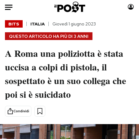
Auto
BITS
ITALIA
Giovedì 1 giugno 2023
QUESTO ARTICOLO HA PIÙ DI
3 ANNI
HOME
A Roma una poliziotta è stata
Italia
Moda
Mondo
Libri
uccisa a colpi di pistola, il
Politica
Consumismi
sospettato è un suo collega che
Tecnologia
Storie/Idee
Internet
Ok Boomer!
poi si è suicidato
Scienza
Media
Cultura
Europa
Condividi
Economia
Altrecose
Sport
Mondiali calcio 2026