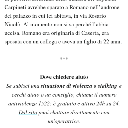
Notifiche mobile
Carpineti avrebbe sparato a Romano nell’androne
Regala il Post
del palazzo in cui lei abitava, in via Rosario
Hai bisogno di aiuto?
Nicolò. Al momento non si sa perché l’abbia
Esci
uccisa. Romano era originaria di Caserta, era
sposata con un collega e aveva un figlio di 22 anni.
***
Dove chiedere aiuto
situazione di violenza o stalking
Se subisci una
e
cerchi aiuto o un consiglio, chiama il numero
antiviolenza 1522: è gratuito e attivo 24h su 24.
Dal sito
puoi chattare direttamente con
un’operatrice.