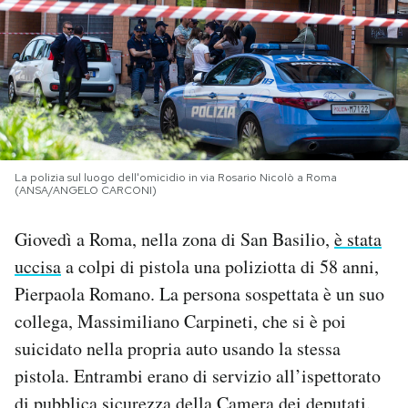
PODCAST
NEWSLETTER
I MIEI PREFERITI
La polizia sul luogo dell'omicidio in via Rosario Nicolò a Roma
(ANSA/ANGELO CARCONI)
SHOP
Giovedì a Roma, nella zona di San Basilio,
è stata
uccisa
a colpi di pistola una poliziotta di 58 anni,
CALENDARIO
Pierpaola Romano. La persona sospettata è un suo
collega, Massimiliano Carpineti, che si è poi
AREA PERSONALE
suicidato nella propria auto usando la stessa
pistola. Entrambi erano di servizio all’ispettorato
Area Personale
Newsletter
di pubblica sicurezza della Camera dei deputati.