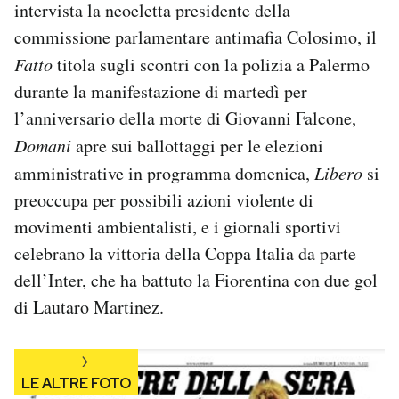
intervista la neoeletta presidente della
Notifiche mobile
commissione parlamentare antimafia Colosimo, il
Regala il Post
Hai bisogno di aiuto?
Fatto
titola sugli scontri con la polizia a Palermo
Esci
durante la manifestazione di martedì per
l’anniversario della morte di Giovanni Falcone,
Domani
apre sui ballottaggi per le elezioni
amministrative in programma domenica,
Libero
si
preoccupa per possibili azioni violente di
movimenti ambientalisti, e i giornali sportivi
celebrano la vittoria della Coppa Italia da parte
dell’Inter, che ha battuto la Fiorentina con due gol
di Lautaro Martinez.