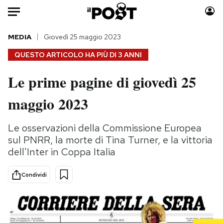
Auto
MEDIA
Giovedì 25 maggio 2023
QUESTO ARTICOLO HA PIÙ DI
3 ANNI
HOME
Le prime pagine di giovedì 25
Italia
Moda
maggio 2023
Mondo
Libri
Politica
Consumismi
Le osservazioni della Commissione Europea
Tecnologia
Storie/Idee
sul PNRR, la morte di Tina Turner, e la vittoria
Internet
Ok Boomer!
dell'Inter in Coppa Italia
Scienza
Media
Cultura
Europa
Condividi
Economia
Altrecose
Sport
Mondiali calcio 2026