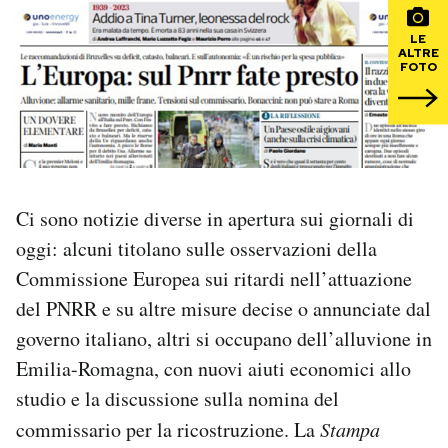
LE
PODCAST
ALTRE
FOTO
NEWSLETTER
I MIEI PREFERITI
Ci sono notizie diverse in apertura sui giornali di
SHOP
oggi: alcuni titolano sulle osservazioni della
Commissione Europea sui ritardi nell’attuazione
CALENDARIO
del PNRR e su altre misure decise o annunciate dal
governo italiano, altri si occupano dell’alluvione in
Emilia-Romagna, con nuovi aiuti economici allo
AREA PERSONALE
studio e la discussione sulla nomina del
Area Personale
commissario per la ricostruzione. La
Stampa
Newsletter