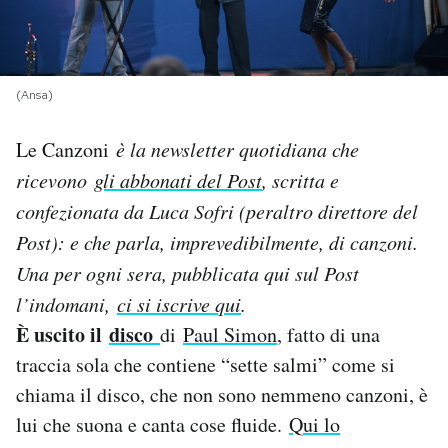
PODCAST
(Ansa)
NEWSLETTER
Le Canzoni
è la newsletter quotidiana che
I MIEI PREFERITI
ricevono
gli abbonati del Post
, scritta e
confezionata da Luca Sofri (peraltro direttore del
SHOP
Post): e che parla, imprevedibilmente, di canzoni.
Una per og
ni sera, pubblicata qui sul Post
l’indomani,
ci si iscrive qui
.
CALENDARIO
È uscito il
disco
di
Paul Simon
, fatto di una
traccia sola che contiene “sette salmi” come si
AREA PERSONALE
chiama il disco, che non sono nemmeno canzoni, è
Area Personale
lui che suona e canta cose fluide.
Qui lo
Newsletter