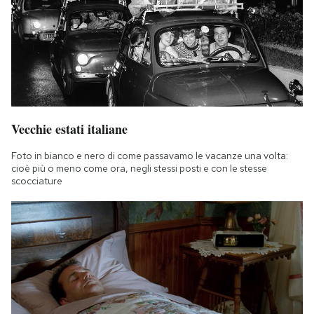
Vecchie estati italiane
Foto in bianco e nero di come passavamo le vacanze una volta:
cioè più o meno come ora, negli stessi posti e con le stesse
scocciature