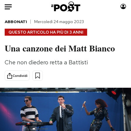
Auto
ABBONATI
Mercoledì 24 maggio 2023
QUESTO ARTICOLO HA PIÙ DI
3 ANNI
HOME
Una canzone dei Matt Bianco
Italia
Moda
Mondo
Libri
Che non diedero retta a Battisti
Politica
Consumismi
Tecnologia
Storie/Idee
Condividi
Internet
Ok Boomer!
Scienza
Media
Cultura
Europa
Economia
Altrecose
Sport
Mondiali calcio 2026