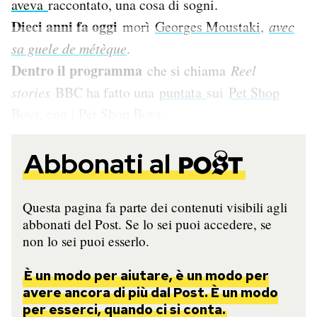
aveva
raccontato, una cosa di sogni.
Notifiche mobile
Dieci anni fa oggi
morì
Georges Moustaki
,
avec
Regala il Post
sa guele de métèque
.
Hai bisogno di aiuto?
Esci
Dentro il programma
che si chiama
Reel
stories
BBC ha fatto una
puntata
sui
Pet Shop
Boys
, con i Pet Shop Boys.
Abbonati al
Questa pagina fa parte dei contenuti visibili agli
abbonati del Post. Se lo sei puoi accedere, se
non lo sei puoi esserlo.
È un modo per aiutare, è un modo per
avere ancora di più dal Post. È un modo
per esserci, quando ci si conta.