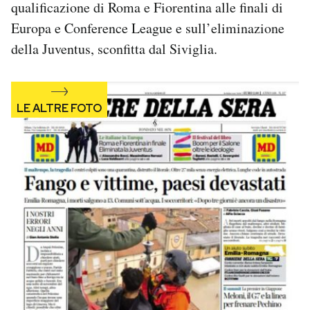
qualificazione di Roma e Fiorentina alle finali di
Notifiche mobile
Europa e Conference League e sull’eliminazione
Regala il Post
della Juventus, sconfitta dal Siviglia.
Hai bisogno di aiuto?
Esci