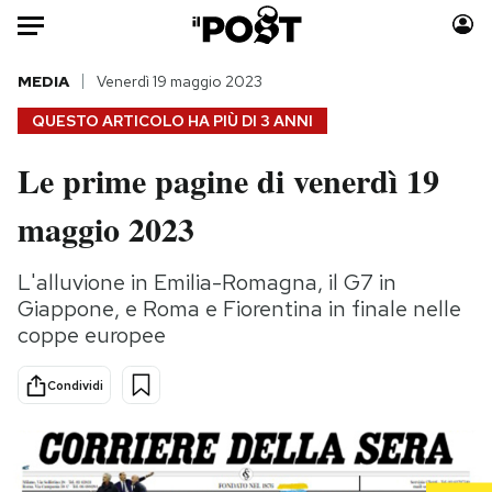
Auto
MEDIA
Venerdì 19 maggio 2023
QUESTO ARTICOLO HA PIÙ DI
3 ANNI
HOME
Le prime pagine di venerdì 19
Italia
Moda
maggio 2023
Mondo
Libri
Politica
Consumismi
L'alluvione in Emilia-Romagna, il G7 in
Tecnologia
Storie/Idee
Giappone, e Roma e Fiorentina in finale nelle
Internet
Ok Boomer!
coppe europee
Scienza
Media
Cultura
Europa
Condividi
Economia
Altrecose
Sport
Mondiali calcio 2026