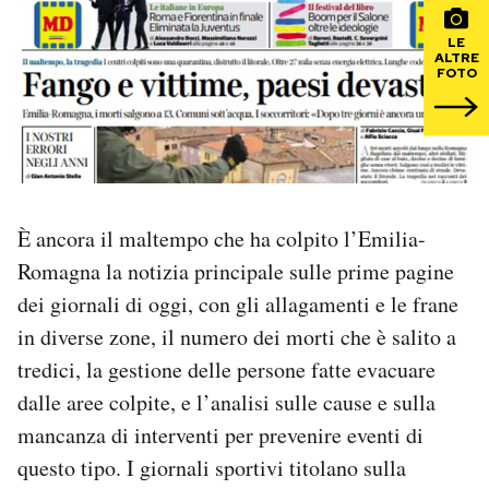
LE
PODCAST
ALTRE
FOTO
NEWSLETTER
I MIEI PREFERITI
È ancora il maltempo che ha colpito l’Emilia-
SHOP
Romagna la notizia principale sulle prime pagine
dei giornali di oggi, con gli allagamenti e le frane
CALENDARIO
in diverse zone, il numero dei morti che è salito a
tredici, la gestione delle persone fatte evacuare
dalle aree colpite, e l’analisi sulle cause e sulla
AREA PERSONALE
mancanza di interventi per prevenire eventi di
Area Personale
questo tipo. I giornali sportivi titolano sulla
Newsletter