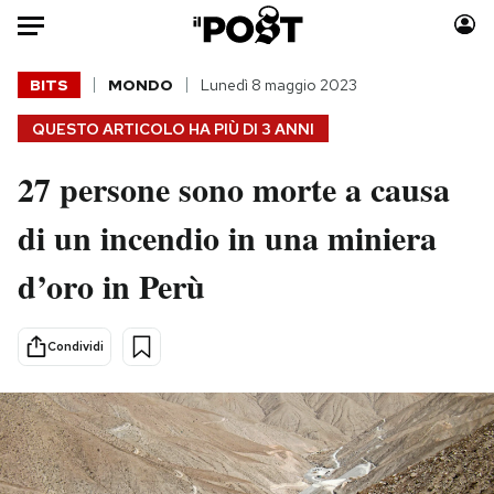
Auto
BITS
MONDO
Lunedì 8 maggio 2023
QUESTO ARTICOLO HA PIÙ DI
3 ANNI
HOME
27 persone sono morte a causa
Italia
Moda
Mondo
Libri
di un incendio in una miniera
Politica
Consumismi
d’oro in Perù
Tecnologia
Storie/Idee
Internet
Ok Boomer!
Scienza
Media
Condividi
Cultura
Europa
Economia
Altrecose
Sport
Mondiali calcio 2026