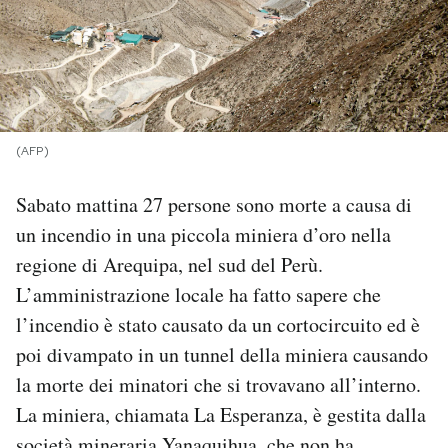
PODCAST
NEWSLETTER
(AFP)
I MIEI PREFERITI
Sabato mattina 27 persone sono morte a causa di
un incendio in una piccola miniera d’oro nella
SHOP
regione di Arequipa, nel sud del Perù.
L’amministrazione locale ha fatto sapere che
CALENDARIO
l’incendio è stato causato da un cortocircuito ed è
poi divampato in un tunnel della miniera causando
AREA PERSONALE
la morte dei minatori che si trovavano all’interno.
La miniera, chiamata La Esperanza, è gestita dalla
Area Personale
Newsletter
società mineraria Yanaquihua, che non ha