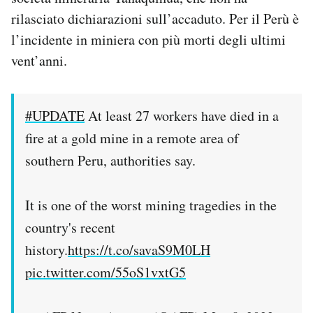
Notifiche mobile
rilasciato dichiarazioni sull’accaduto. Per il Perù è
Regala il Post
l’incidente in miniera con più morti degli ultimi
Hai bisogno di aiuto?
vent’anni.
Esci
#UPDATE
At least 27 workers have died in a
fire at a gold mine in a remote area of
southern Peru, authorities say.
It is one of the worst mining tragedies in the
country's recent
history.
https://t.co/savaS9M0LH
pic.twitter.com/55oS1vxtG5