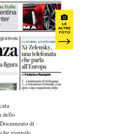
LE
ALTRE
FOTO
cata
a dello
el Documento di
lche giornale