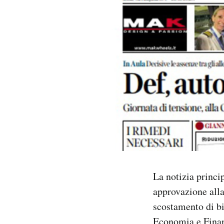
PODCAST
NEWSLETTER
I MIEI PREFERITI
SHOP
CALENDARIO
La notizia princip
AREA PERSONALE
approvazione alla
scostamento di bi
Area Personale
Newsletter
Economia e Finanz