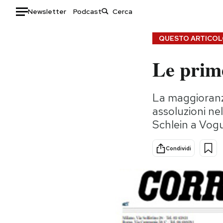
Newsletter
Podcast
Auto
QUESTO ARTICOLO
Le prime
HOME
Italia
Moda
La maggioranza
Mondo
Libri
assoluzioni nel
Politica
Consumismi
Schlein a Vog
Tecnologia
Storie/Idee
Internet
Ok Boomer!
Condividi
Scienza
Media
Cultura
Europa
Economia
Altrecose
Sport
Mondiali calcio 2026