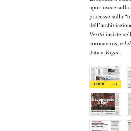
Notifiche mobile
apre invece sulla
Regala il Post
processo sulla “tr
Hai bisogno di aiuto?
dell’archiviazione
Esci
Verità
insiste nel
coronavirus, e
Li
data a
Vogue
.