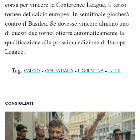
corsa per vincere la Conference League, il terzo
Notifiche mobile
torneo del calcio europeo. In semifinale giocherà
Regala il Post
Hai bisogno di aiuto?
contro il Basilea. Se dovesse vincere almeno uno
Esci
di questi due tornei otterrà automaticamente la
qualificazione alla prossima edizione di Europa
League.
Tag:
-
-
-
CALCIO
COPPA ITALIA
FIORENTINA
INTER
CONSIGLIATI