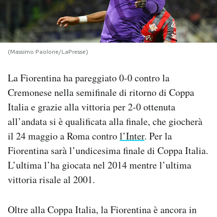
PODCAST
NEWSLETTER
(Massimo Paolone/LaPresse)
La Fiorentina ha pareggiato 0-0 contro la
I MIEI PREFERITI
Cremonese nella semifinale di ritorno di Coppa
Italia e grazie alla vittoria per 2-0 ottenuta
SHOP
all’andata si è qualificata alla finale, che giocherà
il 24 maggio a Roma contro
l’Inter
. Per la
CALENDARIO
Fiorentina sarà l’undicesima finale di Coppa Italia.
L’ultima l’ha giocata nel 2014 mentre l’ultima
vittoria risale al 2001.
AREA PERSONALE
Area Personale
Oltre alla Coppa Italia, la Fiorentina è ancora in
Newsletter